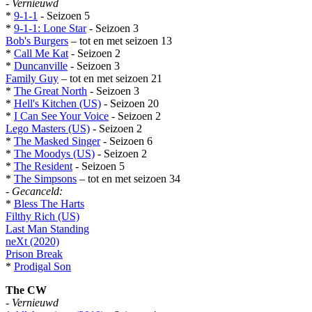
-
Vernieuwd
*
9-1-1
- Seizoen 5
*
9-1-1: Lone Star
- Seizoen 3
Bob's Burgers
– tot en met seizoen 13
*
Call Me Kat
- Seizoen 2
*
Duncanville
- Seizoen 3
Family Guy
– tot en met seizoen 21
*
The Great North
- Seizoen 3
*
Hell's Kitchen (US)
- Seizoen 20
*
I Can See Your Voice
- Seizoen 2
Lego Masters (US)
- Seizoen 2
*
The Masked Singer
- Seizoen 6
*
The Moodys (US)
- Seizoen 2
*
The Resident
- Seizoen 5
*
The Simpsons
– tot en met seizoen 34
-
Gecanceld:
*
Bless The Harts
Filthy Rich (US)
Last Man Standing
neXt (2020)
Prison Break
*
Prodigal Son
The CW
-
Vernieuwd