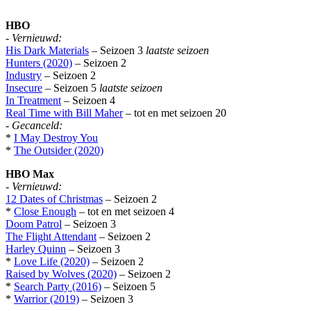
HBO
-
Vernieuwd:
His Dark Materials
– Seizoen 3
laatste seizoen
Hunters (2020)
– Seizoen 2
Industry
– Seizoen 2
Insecure
– Seizoen 5
laatste seizoen
In Treatment
– Seizoen 4
Real Time with Bill Maher
– tot en met seizoen 20
-
Gecanceld:
*
I May Destroy You
*
The Outsider (2020)
HBO Max
-
Vernieuwd:
12 Dates of Christmas
– Seizoen 2
*
Close Enough
– tot en met seizoen 4
Doom Patrol
– Seizoen 3
The Flight Attendant
– Seizoen 2
Harley Quinn
– Seizoen 3
*
Love Life (2020)
– Seizoen 2
Raised by Wolves (2020)
– Seizoen 2
*
Search Party (2016)
– Seizoen 5
*
Warrior (2019)
– Seizoen 3