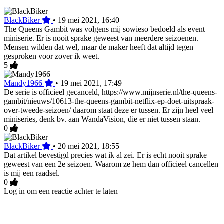
BlackBiker
•
19 mei 2021, 16:40
The Queens Gambit was volgens mij sowieso bedoeld als event
miniserie. Er is nooit sprake geweest van meerdere seizoenen.
Mensen wilden dat wel, maar de maker heeft dat altijd tegen
gesproken voor zover ik weet.
5
Mandy1966
•
19 mei 2021, 17:49
De serie is officieel gecanceld, https://www.mijnserie.nl/the-queens-
gambit/nieuws/10613-the-queens-gambit-netflix-ep-doet-uitspraak-
over-tweede-seizoen/ daarom staat deze er tussen. Er zijn heel veel
miniseries, denk bv. aan WandaVision, die er niet tussen staan.
0
BlackBiker
•
20 mei 2021, 18:55
Dat artikel bevestigd precies wat ik al zei. Er is echt nooit sprake
geweest van een 2e seizoen. Waarom ze hem dan officieel cancellen
is mij een raadsel.
0
Log in om een reactie achter te laten