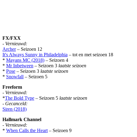
FX/FXX
-
Vernieuwd:
Archer
– Seizoen 12
It's Always Sunny in Philadelphia
– tot en met seizoen 18
*
Mayans MC (2018)
– Seizoen 4
*
Mr Inbetween
– Seizoen 3
laatste seizoen
*
Pose
– Seizoen 3
laatste seizoen
*
Snowfall
– Seizoen 5
Freeform
-
Vernieuwd:
*
The Bold Type
– Seizoen 5
laatste seizoen
-
Gecanceld:
Siren (2018)
Hallmark Channel
-
Vernieuwd:
*
When Calls the Heart
– Seizoen 9