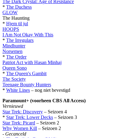
The Dark Crystal: Age of Resistance
*
The Duchess
GLOW
The Haunting
*
Hjem til jul
HOOPS
I Am Not Okay With This
*
The Irregulars
Mindhunter
Norsemen
*
The Order
Patriot Act with Hasan Minhaj
Queen Sono
*
The Queen's Gambit
The Society
Teenage Bounty Hunters
*
White Lines
– nog niet bevestigd
Paramount+ (voorheen CBS All Access)
Vernieuwd
Star Trek: Discovery
– Seizoen 4
*
Star Trek: Lower Decks
– Seizoen 3
Star Trek: Picard
– Seizoen 2
Why Women Kill
– Seizoen 2
-
Gecanceld