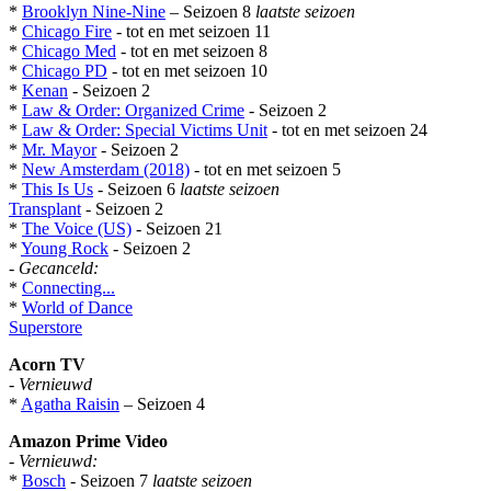
*
Brooklyn Nine-Nine
– Seizoen 8
laatste seizoen
*
Chicago Fire
- tot en met seizoen 11
*
Chicago Med
- tot en met seizoen 8
*
Chicago PD
- tot en met seizoen 10
*
Kenan
- Seizoen 2
*
Law & Order: Organized Crime
- Seizoen 2
*
Law & Order: Special Victims Unit
- tot en met seizoen 24
*
Mr. Mayor
- Seizoen 2
*
New Amsterdam (2018)
- tot en met seizoen 5
*
This Is Us
- Seizoen 6
laatste seizoen
Transplant
- Seizoen 2
*
The Voice (US)
- Seizoen 21
*
Young Rock
- Seizoen 2
-
Gecanceld:
*
Connecting...
*
World of Dance
Superstore
Acorn TV
-
Vernieuwd
*
Agatha Raisin
– Seizoen 4
Amazon Prime Video
-
Vernieuwd:
*
Bosch
- Seizoen 7
laatste seizoen