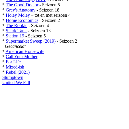
*
The Good Doctor
- Seizoen 5
*
Grey's Anatomy
- Seizoen 18
*
Holey Moley
– tot en met seizoen 4
*
Home Economics
- Seizoen 2
*
The Rookie
- Seizoen 4
*
Shark Tank
- Seizoen 13
*
Station 19
- Seizoen 5
*
Supermarket Sweep (2019)
- Seizoen 2
-
Gecanceld:
*
American Housewife
*
Call Your Mother
*
For Life
*
Mixed-ish
*
Rebel (2021)
Stumptown
United We Fall