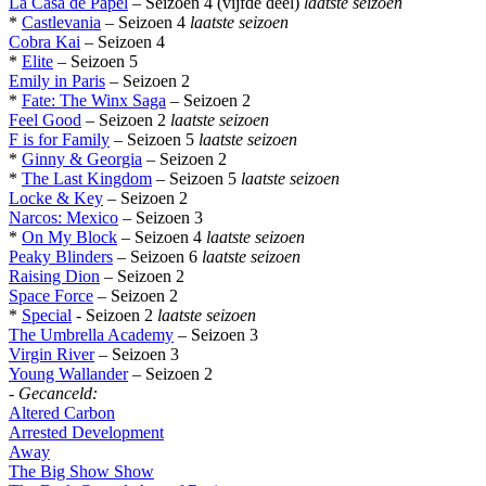
La Casa de Papel
– Seizoen 4 (vijfde deel)
laatste seizoen
*
Castlevania
– Seizoen 4
laatste seizoen
Cobra Kai
– Seizoen 4
*
Elite
– Seizoen 5
Emily in Paris
– Seizoen 2
*
Fate: The Winx Saga
– Seizoen 2
Feel Good
– Seizoen 2
laatste seizoen
F is for Family
– Seizoen 5
laatste seizoen
*
Ginny & Georgia
– Seizoen 2
*
The Last Kingdom
– Seizoen 5
laatste seizoen
Locke & Key
– Seizoen 2
Narcos: Mexico
– Seizoen 3
*
On My Block
– Seizoen 4
laatste seizoen
Peaky Blinders
– Seizoen 6
laatste seizoen
Raising Dion
– Seizoen 2
Space Force
– Seizoen 2
*
Special
- Seizoen 2
laatste seizoen
The Umbrella Academy
– Seizoen 3
Virgin River
– Seizoen 3
Young Wallander
– Seizoen 2
-
Gecanceld:
Altered Carbon
Arrested Development
Away
The Big Show Show