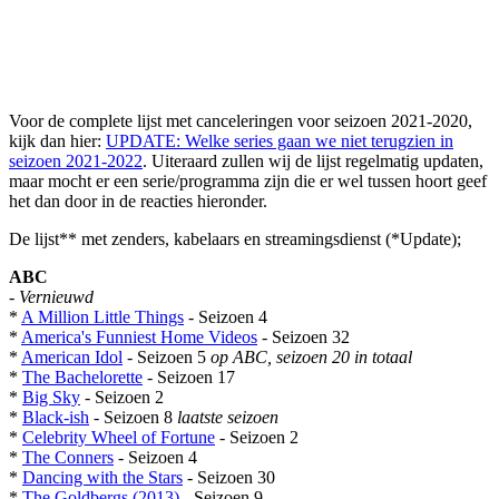
Voor de complete lijst met canceleringen voor seizoen 2021-2020,
kijk dan hier:
UPDATE: Welke series gaan we niet terugzien in
seizoen 2021-2022
. Uiteraard zullen wij de lijst regelmatig updaten,
maar mocht er een serie/programma zijn die er wel tussen hoort geef
het dan door in de reacties hieronder.
De lijst** met zenders, kabelaars en streamingsdienst (*Update);
ABC
-
Vernieuwd
*
A Million Little Things
- Seizoen 4
*
America's Funniest Home Videos
- Seizoen 32
*
American Idol
- Seizoen 5
op ABC, seizoen 20 in totaal
*
The Bachelorette
- Seizoen 17
*
Big Sky
- Seizoen 2
*
Black-ish
- Seizoen 8
laatste seizoen
*
Celebrity Wheel of Fortune
- Seizoen 2
*
The Conners
- Seizoen 4
*
Dancing with the Stars
- Seizoen 30
*
The Goldbergs (2013)
- Seizoen 9