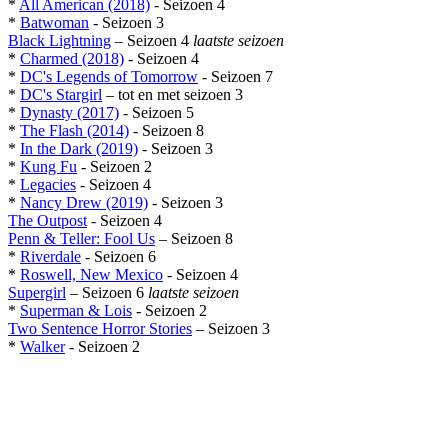
*
All American (2018)
- Seizoen 4
*
Batwoman
- Seizoen 3
Black Lightning
– Seizoen 4
laatste seizoen
*
Charmed (2018)
- Seizoen 4
*
DC's Legends of Tomorrow
- Seizoen 7
*
DC's Stargirl
– tot en met seizoen 3
*
Dynasty (2017)
- Seizoen 5
*
The Flash (2014)
- Seizoen 8
*
In the Dark (2019)
- Seizoen 3
*
Kung Fu
- Seizoen 2
*
Legacies
- Seizoen 4
*
Nancy Drew (2019)
- Seizoen 3
The Outpost
- Seizoen 4
Penn & Teller: Fool Us
– Seizoen 8
*
Riverdale
- Seizoen 6
*
Roswell, New Mexico
- Seizoen 4
Supergirl
– Seizoen 6
laatste seizoen
*
Superman & Lois
- Seizoen 2
Two Sentence Horror Stories
– Seizoen 3
*
Walker
- Seizoen 2