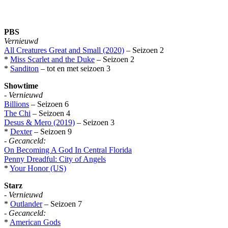
PBS
Vernieuwd
All Creatures Great and Small (2020)
– Seizoen 2
*
Miss Scarlet and the Duke
– Seizoen 2
*
Sanditon
– tot en met seizoen 3
Showtime
-
Vernieuwd
Billions
– Seizoen 6
The Chi
– Seizoen 4
Desus & Mero (2019)
– Seizoen 3
*
Dexter
– Seizoen 9
-
Gecanceld:
On Becoming A God In Central Florida
Penny Dreadful: City of Angels
*
Your Honor (US)
Starz
-
Vernieuwd
*
Outlander
– Seizoen 7
-
Gecanceld:
*
American Gods