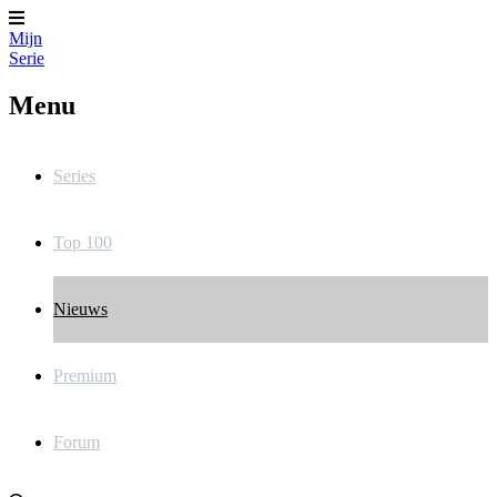
Mijn
Serie
Menu
Series
Top 100
Nieuws
Premium
Forum