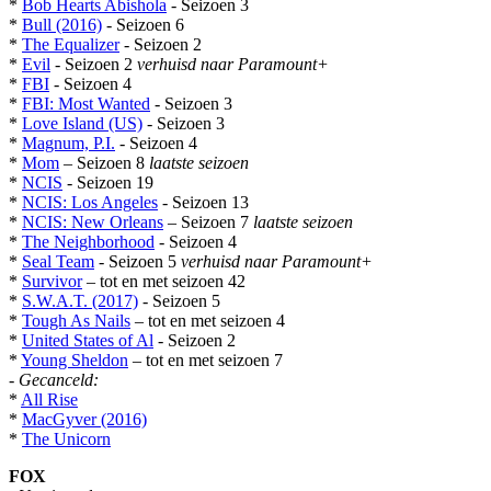
*
Bob Hearts Abishola
- Seizoen 3
*
Bull (2016)
- Seizoen 6
*
The Equalizer
- Seizoen 2
*
Evil
- Seizoen 2
verhuisd naar Paramount+
*
FBI
- Seizoen 4
*
FBI: Most Wanted
- Seizoen 3
*
Love Island (US)
- Seizoen 3
*
Magnum, P.I.
- Seizoen 4
*
Mom
– Seizoen 8
laatste seizoen
*
NCIS
- Seizoen 19
*
NCIS: Los Angeles
- Seizoen 13
*
NCIS: New Orleans
– Seizoen 7
laatste seizoen
*
The Neighborhood
- Seizoen 4
*
Seal Team
- Seizoen 5
verhuisd naar Paramount+
*
Survivor
– tot en met seizoen 42
*
S.W.A.T. (2017)
- Seizoen 5
*
Tough As Nails
– tot en met seizoen 4
*
United States of Al
- Seizoen 2
*
Young Sheldon
– tot en met seizoen 7
-
Gecanceld:
*
All Rise
*
MacGyver (2016)
*
The Unicorn
FOX