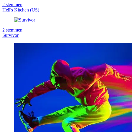
2
stemmen
Hell's Kitchen (US)
2
stemmen
Survivor