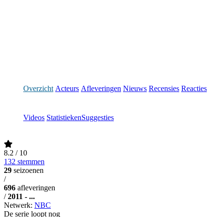
Overzicht
Acteurs
Afleveringen
Nieuws
Recensies
Reacties
Videos
Statistieken
Suggesties
8.2
/ 10
132 stemmen
29
seizoenen
/
696
afleveringen
/
2011 - ...
Netwerk:
NBC
De serie loopt nog