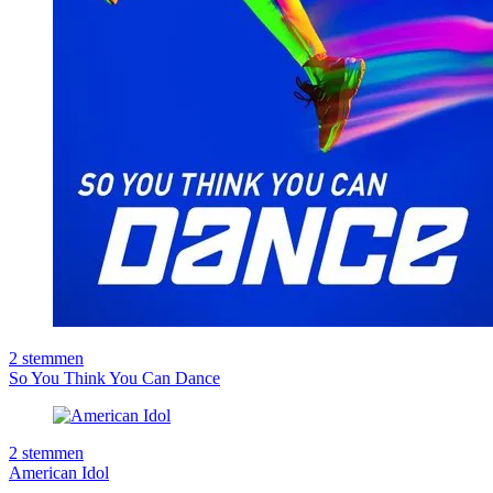
2
stemmen
So You Think You Can Dance
2
stemmen
American Idol