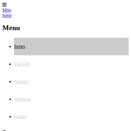
Mijn
Serie
Menu
Series
Top 100
Nieuws
Premium
Forum