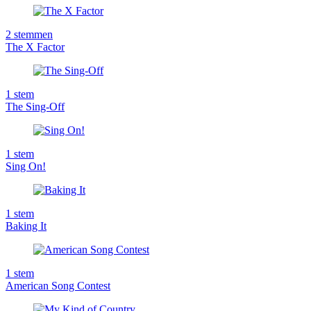
2
stemmen
The X Factor
1
stem
The Sing-Off
1
stem
Sing On!
1
stem
Baking It
1
stem
American Song Contest