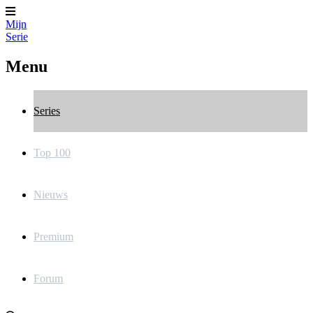
Mijn
Serie
Menu
Series
Top 100
Nieuws
Premium
Forum