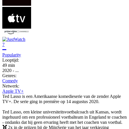
7
Popularity
Looptijd:
49 min
2020
-
...
Genres:
Comedy
Netwerk:
Apple TV+
Ted Lasso is een Amerikaanse komedieserie van de zender Apple
TV+. De serie ging in première op 14 augustus 2020.
Ted Lasso, een kleine universiteitsvoetbalcoach uit Kansas, wordt
ingehuurd om een ​​professioneel voetbalteam in Engeland te coachen
- ondanks dat hij geen ervaring heeft met het coachen van voetbal.
2x in de prijzen bij de MijnSerie van het jaar verkiezing