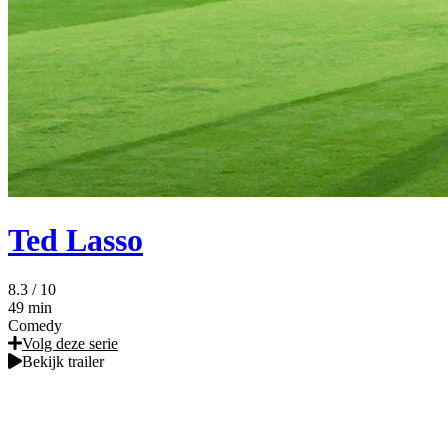
Ted Lasso
8.3
/ 10
49 min
Comedy
Volg deze serie
Bekijk trailer