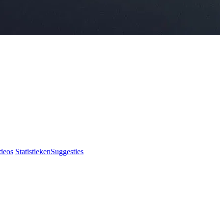
deos
Statistieken
Suggesties