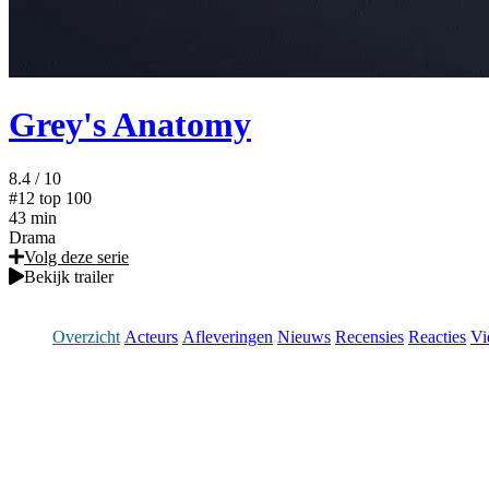
Grey's Anatomy
8.4
/ 10
#12
top 100
43 min
Drama
Volg deze serie
Bekijk trailer
Overzicht
Acteurs
Afleveringen
Nieuws
Recensies
Reacties
Vi