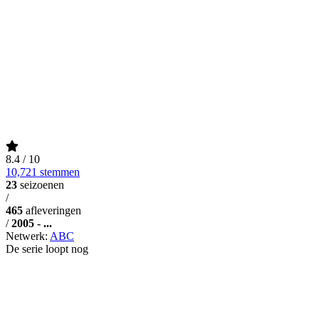
8.4
/ 10
10,721 stemmen
23
seizoenen
/
465
afleveringen
/
2005 - ...
Netwerk:
ABC
De serie loopt nog