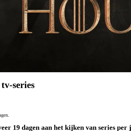
 tv-series
agen.
er 19 dagen aan het kijken van series per 