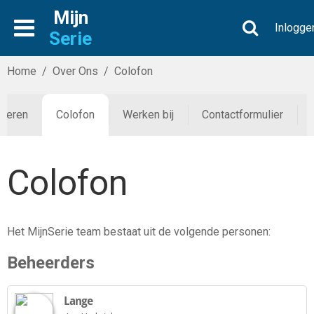
Mijn
Inlogge
Serie
Home
/
Over Ons
/
Colofon
rteren
Colofon
Werken bij
Contactformulier
Colofon
Het MijnSerie team bestaat uit de volgende personen:
Beheerders
Lange