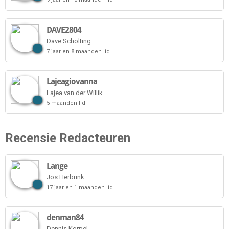
DAVE2804
Dave Scholting
7 jaar en 8 maanden lid
Lajeagiovanna
Lajea van der Willik
5 maanden lid
Recensie Redacteuren
Lange
Jos Herbrink
17 jaar en 1 maanden lid
denman84
Dennis Korpel