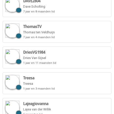
DAVE2804
Dave Scholting
7 jaar en 8 maanden lid
ThomasTV
Thomas ten Veldhuijs
7 jaar en 4 maanden lid
DriesVG1984
Dries Van Gijsel
1 jaar en 11 maanden lid
Treesa
Treesa
1 jaar en 3 maanden lid
Lajeagiovanna
Lajea van der Willik