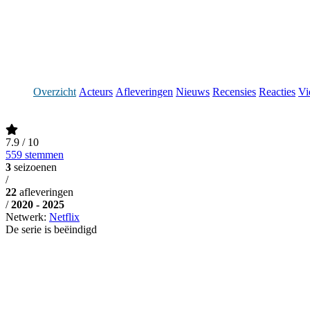
Overzicht
Acteurs
Afleveringen
Nieuws
Recensies
Reacties
Vi
7.9
/ 10
559 stemmen
3
seizoenen
/
22
afleveringen
/
2020 - 2025
Netwerk:
Netflix
De serie is beëindigd