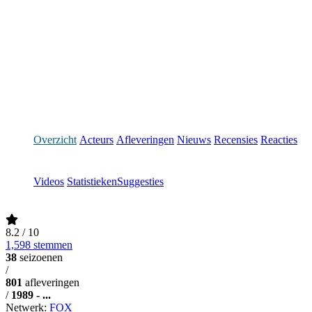
Overzicht
Acteurs
Afleveringen
Nieuws
Recensies
Reacties
Videos
Statistieken
Suggesties
8.2
/ 10
1,598 stemmen
38
seizoenen
/
801
afleveringen
/
1989 - ...
Netwerk:
FOX