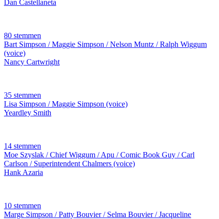
Dan Castellaneta
80 stemmen
Bart Simpson / Maggie Simpson / Nelson Muntz / Ralph Wiggum
(voice)
Nancy Cartwright
35 stemmen
Lisa Simpson / Maggie Simpson (voice)
Yeardley Smith
14 stemmen
Moe Szyslak / Chief Wiggum / Apu / Comic Book Guy / Carl
Carlson / Superintendent Chalmers (voice)
Hank Azaria
10 stemmen
Marge Simpson / Patty Bouvier / Selma Bouvier / Jacqueline