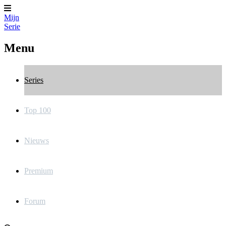
Mijn
Serie
Menu
Series
Top 100
Nieuws
Premium
Forum