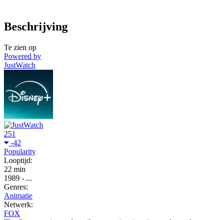
Beschrijving
Te zien op
Powered by
JustWatch
251
-42
Popularity
Looptijd:
22 min
1989
-
...
Genres:
Animatie
Netwerk:
FOX