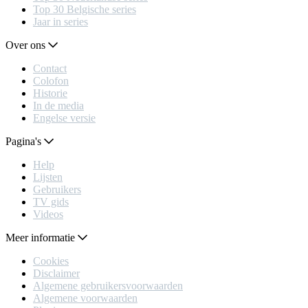
Top 30 Belgische series
Jaar in series
Over ons
Contact
Colofon
Historie
In de media
Engelse versie
Pagina's
Help
Lijsten
Gebruikers
TV gids
Videos
Meer informatie
Cookies
Disclaimer
Algemene gebruikersvoorwaarden
Algemene voorwaarden