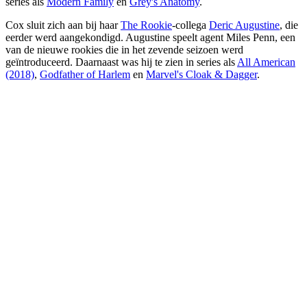
series als
Modern Family
en
Grey's Anatomy
.
Cox sluit zich aan bij haar
The Rookie
-collega
Deric Augustine
, die
eerder werd aangekondigd. Augustine speelt agent Miles Penn, een
van de nieuwe rookies die in het zevende seizoen werd
geïntroduceerd. Daarnaast was hij te zien in series als
All American
(2018)
,
Godfather of Harlem
en
Marvel's Cloak & Dagger
.