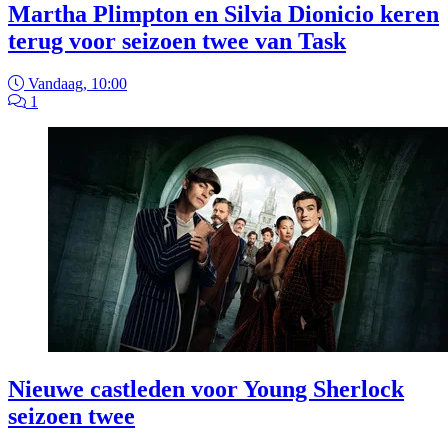
Martha Plimpton en Silvia Dionicio keren
terug voor seizoen twee van Task
Vandaag, 10:00
1
Nieuwe castleden voor Young Sherlock
seizoen twee