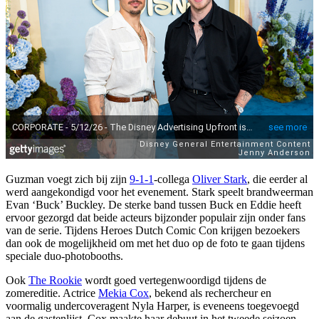
Guzman voegt zich bij zijn
9-1-1
-collega
Oliver Stark
, die eerder al
werd aangekondigd voor het evenement. Stark speelt brandweerman
Evan ‘Buck’ Buckley. De sterke band tussen Buck en Eddie heeft
ervoor gezorgd dat beide acteurs bijzonder populair zijn onder fans
van de serie. Tijdens Heroes Dutch Comic Con krijgen bezoekers
dan ook de mogelijkheid om met het duo op de foto te gaan tijdens
speciale duo-photobooths.
Ook
The Rookie
wordt goed vertegenwoordigd tijdens de
zomereditie. Actrice
Mekia Cox
, bekend als rechercheur en
voormalig undercoveragent Nyla Harper, is eveneens toegevoegd
aan de gastenlijst. Cox maakte haar debuut in het tweede seizoen