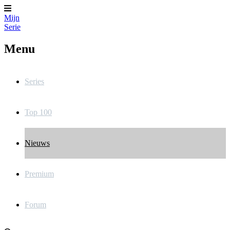
Mijn
Serie
Menu
Series
Top 100
Nieuws
Premium
Forum