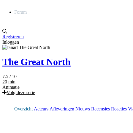
Forum
Registreren
Inloggen
The Great North
7.5
/ 10
20 min
Animatie
Volg deze serie
Overzicht
Acteurs
Afleveringen
Nieuws
Recensies
Reacties
Vi