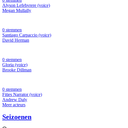
0 stemmen
Alyson Lefebvrere (voice)
Megan Mullally
0 stemmen
Santiago Carpaccio (voice)
David Herman
0 stemmen
Gloria (voice)
Brooke Dillman
0 stemmen
Fities Narrator (voice)
Andrew Daly
Meer acteurs
Seizoenen