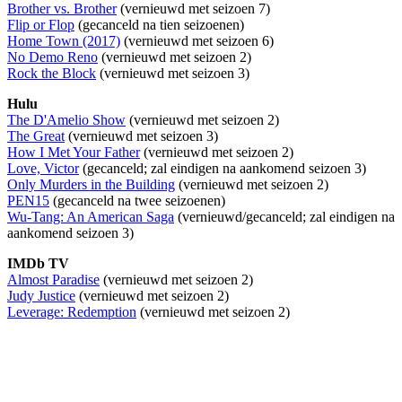
Brother vs. Brother
(vernieuwd met seizoen 7)
Flip or Flop
(gecanceld na tien seizoenen)
Home Town (2017)
(vernieuwd met seizoen 6)
No Demo Reno
(vernieuwd met seizoen 2)
Rock the Block
(vernieuwd met seizoen 3)
Hulu
The D'Amelio Show
(vernieuwd met seizoen 2)
The Great
(vernieuwd met seizoen 3)
How I Met Your Father
(vernieuwd met seizoen 2)
Love, Victor
(gecanceld; zal eindigen na aankomend seizoen 3)
Only Murders in the Building
(vernieuwd met seizoen 2)
PEN15
(gecanceld na twee seizoenen)
Wu-Tang: An American Saga
(vernieuwd/gecanceld; zal eindigen na
aankomend seizoen 3)
IMDb TV
Almost Paradise
(vernieuwd met seizoen 2)
Judy Justice
(vernieuwd met seizoen 2)
Leverage: Redemption
(vernieuwd met seizoen 2)