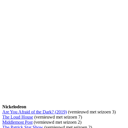
Nickelodeon
Are You Afraid of the Dark? (2019)
(vernieuwd met seizoen 3)
The Loud House
(vernieuwd met seizoen 7)
Middlemost Post
(vernieuwd met seizoen 2)
The Patrick Star Show
(vernieuwd met seizoen 2)