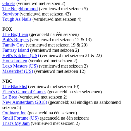
Ghosts
(vernieuwd met seizoen 2)
The Neighborhood
(vernieuwd met seizoen 5)
Survivor
(vernieuwd met seizoen 43)
Tough As Nails
(vernieuwd met seizoen 4)
FOX
The Big Leap
(gecanceld na één seizoen)
Bob's Burgers
(vernieuwd met seizoen 12 & 13)
Family Guy
(vernieuwd met seizoen 19 & 20)
Fantasy Island
(vernieuwd met seizoen 2)
Hell's Kitchen (US)
(vernieuwd met seizoen 21 & 22)
Housebroken
(vernieuwd met seizoen 2)
Lego Masters (US)
(vernieuwd met seizoen 2)
Masterchef (US)
(vernieuwd met seizoen 12)
NBC
The Blacklist
(vernieuwd met seizoen 10)
Ellen’s Game of Games
(gecanceld na vier seizoenen)
La Brea
(vernieuwd met seizoen 2)
New Amsterdam (2018)
(gecanceld; zal eindigen na aankomend
seizoen 5)
Ordinary Joe
(gecanceld na één seizoen)
Small Fortune (US)
(gecanceld na één seizoen)
That's My Jam
(vernieuwd met seizoen 2)