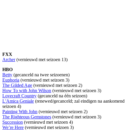
FXX
Archer
(vernieuwd met seizoen 13)
HBO
Betty
(gecanceld na twee seizoenen)
Euphoria
(vernieuwd met seizoen 3)
The Gilded Age
(vernieuwd met seizoen 2)
How To with John Wilson
(vernieuwd met seizoen 3)
Lovecraft Country
(gecanceld na één seizoen)
L'Amica Geniale
(renewed/gecanceld; zal eindigen na aankomend
seizoen 4)
Painting With John
(vernieuwd met seizoen 2)
The Righteous Gemstones
(vernieuwd met seizoen 3)
Succession
(vernieuwd met seizoen 4)
We’re Here
(vernieuwd met seizoen 3)