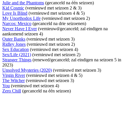
Julie and the Phantoms
(gecanceld na één seizoen)
Kid Cosmic
(vernieuwd met seizoen 2 & 3)
Love Is Blind
(vernieuwd met seizoen 4 & 5)
My Unorthodox Life
(vernieuwd met seizoen 2)
Narcos: Mexico
(gecanceld na drie seizoenen)
Never Have I Ever
(vernieuwd/gecanceld; zal eindigen na
aankomend seizoen 4)
Outer Banks
(vernieuwd met seizoen 3)
Ridley Jones
(vernieuwd met seizoen 2)
Sex Education
(vernieuwd met seizoen 4)
Sex/Life (2021)
(vernieuwd met seizoen 2)
Stranger Things
(renewed/gecanceld; zal eindigen na seizoen 5 in
2023)
Unsolved Mysteries (2020)
(vernieuwd met seizoen 3)
Virgin River
(vernieuwd met seizoen 4 & 5)
The Witcher
(vernieuwd met seizoen 3)
You
(vernieuwd met seizoen 4)
Zero Chill
(gecanceld na één seizoen)