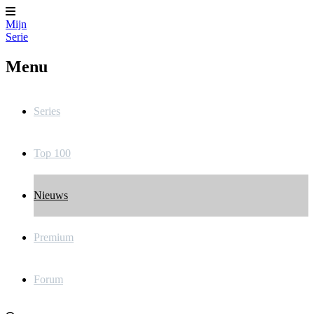
Mijn
Serie
Menu
Series
Top 100
Nieuws
Premium
Forum