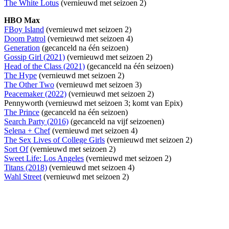
The White Lotus
(vernieuwd met seizoen 2)
HBO Max
FBoy Island
(vernieuwd met seizoen 2)
Doom Patrol
(vernieuwd met seizoen 4)
Generation
(gecanceld na één seizoen)
Gossip Girl (2021)
(vernieuwd met seizoen 2)
Head of the Class (2021)
(gecanceld na één seizoen)
The Hype
(vernieuwd met seizoen 2)
The Other Two
(vernieuwd met seizoen 3)
Peacemaker (2022)
(vernieuwd met seizoen 2)
Pennyworth (vernieuwd met seizoen 3; komt van Epix)
The Prince
(gecanceld na één seizoen)
Search Party (2016)
(gecanceld na vijf seizoenen)
Selena + Chef
(vernieuwd met seizoen 4)
The Sex Lives of College Girls
(vernieuwd met seizoen 2)
Sort Of
(vernieuwd met seizoen 2)
Sweet Life: Los Angeles
(vernieuwd met seizoen 2)
Titans (2018)
(vernieuwd met seizoen 4)
Wahl Street
(vernieuwd met seizoen 2)