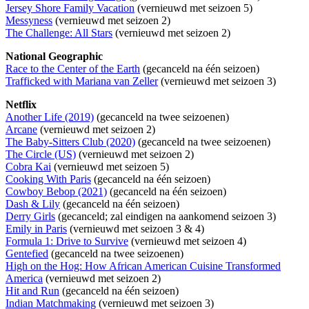
Jersey Shore Family Vacation
(vernieuwd met seizoen 5)
Messyness
(vernieuwd met seizoen 2)
The Challenge: All Stars
(vernieuwd met seizoen 2)
National Geographic
Race to the Center of the Earth
(gecanceld na één seizoen)
Trafficked with Mariana van Zeller
(vernieuwd met seizoen 3)
Netflix
Another Life (2019)
(gecanceld na twee seizoenen)
Arcane
(vernieuwd met seizoen 2)
The Baby-Sitters Club (2020)
(gecanceld na twee seizoenen)
The Circle (US)
(vernieuwd met seizoen 2)
Cobra Kai
(vernieuwd met seizoen 5)
Cooking With Paris
(gecanceld na één seizoen)
Cowboy Bebop (2021)
(gecanceld na één seizoen)
Dash & Lily
(gecanceld na één seizoen)
Derry Girls
(gecanceld; zal eindigen na aankomend seizoen 3)
Emily in Paris
(vernieuwd met seizoen 3 & 4)
Formula 1: Drive to Survive
(vernieuwd met seizoen 4)
Gentefied
(gecanceld na twee seizoenen)
High on the Hog: How African American Cuisine Transformed
America
(vernieuwd met seizoen 2)
Hit and Run
(gecanceld na één seizoen)
Indian Matchmaking
(vernieuwd met seizoen 3)