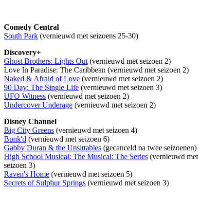
Comedy Central
South Park
(vernieuwd met seizoens 25-30)
Discovery+
Ghost Brothers: Lights Out
(vernieuwd met seizoen 2)
Love In Paradise: The Caribbean (vernieuwd met seizoen 2)
Naked & Afraid of Love
(vernieuwd met seizoen 2)
90 Day: The Single Life
(vernieuwd met seizoen 3)
UFO Witness
(vernieuwd met seizoen 2)
Undercover Underage
(vernieuwd met seizoen 2)
Disney Channel
Big City Greens
(vernieuwd met seizoen 4)
Bunk'd
(vernieuwd met seizoen 6)
Gabby Duran & the Unsittables
(gecanceld na twee seizoenen)
High School Musical: The Musical: The Series
(vernieuwd met
seizoen 3)
Raven's Home
(vernieuwd met seizoen 5)
Secrets of Sulphur Springs
(vernieuwd met seizoen 3)