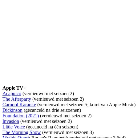
Apple TV+
Acapulco
(vernieuwd met seizoen 2)
The Afterparty
(vernieuwd met seizoen 2)
Carpool Karaoke
(vernieuwd met seizoen 5; komt van Apple Music)
Dickinson
(gecanceld na drie seizoenen)
Foundation (2021)
(vernieuwd met seizoen 2)
Invasion
(vernieuwd met seizoen 2)
Little Voice
(gecanceld na één seizoen)
The Morning Show
(vernieuwd met seizoen 3)
Mythic Quest
: Raven's Banquet (vernieuwd met seizoen 3 & 4)