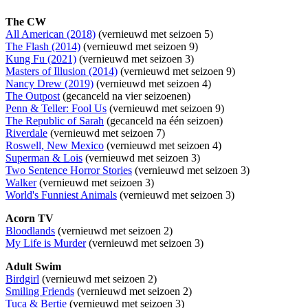
The CW
All American (2018)
(vernieuwd met seizoen 5)
The Flash (2014)
(vernieuwd met seizoen 9)
Kung Fu (2021)
(vernieuwd met seizoen 3)
Masters of Illusion (2014)
(vernieuwd met seizoen 9)
Nancy Drew (2019)
(vernieuwd met seizoen 4)
The Outpost
(gecanceld na vier seizoenen)
Penn & Teller: Fool Us
(vernieuwd met seizoen 9)
The Republic of Sarah
(gecanceld na één seizoen)
Riverdale
(vernieuwd met seizoen 7)
Roswell, New Mexico
(vernieuwd met seizoen 4)
Superman & Lois
(vernieuwd met seizoen 3)
Two Sentence Horror Stories
(vernieuwd met seizoen 3)
Walker
(vernieuwd met seizoen 3)
World's Funniest Animals
(vernieuwd met seizoen 3)
Acorn TV
Bloodlands
(vernieuwd met seizoen 2)
My Life is Murder
(vernieuwd met seizoen 3)
Adult Swim
Birdgirl
(vernieuwd met seizoen 2)
Smiling Friends
(vernieuwd met seizoen 2)
Tuca & Bertie
(vernieuwd met seizoen 3)