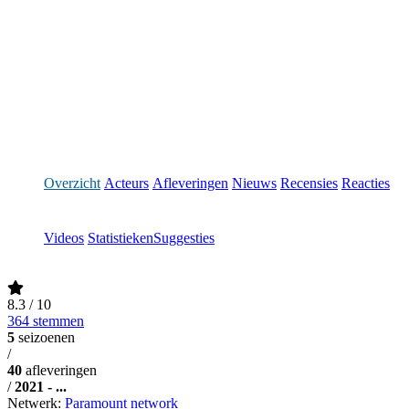
Overzicht
Acteurs
Afleveringen
Nieuws
Recensies
Reacties
Videos
Statistieken
Suggesties
8.3
/ 10
364 stemmen
5
seizoenen
/
40
afleveringen
/
2021 - ...
Netwerk:
Paramount network