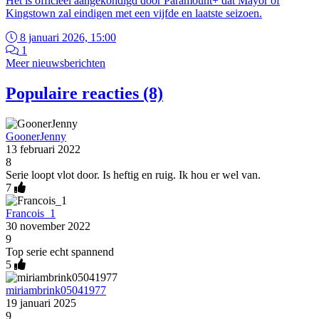
Het is officieel aangekondigd door Paramount+ dat Mayor of
Kingstown zal eindigen met een vijfde en laatste seizoen.
8 januari 2026, 15:00
1
Meer nieuwsberichten
Populaire reacties (8)
GoonerJenny
13 februari 2022
8
Serie loopt vlot door. Is heftig en ruig. Ik hou er wel van.
7
Francois_1
30 november 2022
9
Top serie echt spannend
5
miriambrink05041977
19 januari 2025
9