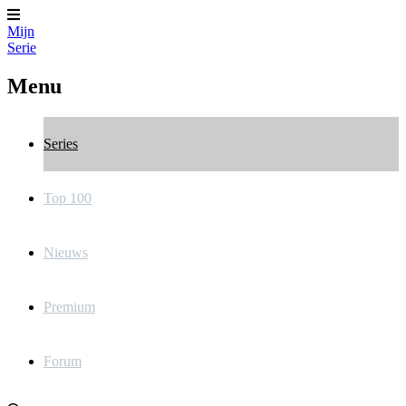
Mijn
Serie
Menu
Series
Top 100
Nieuws
Premium
Forum