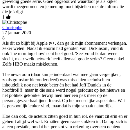
geweldig goede serie. Goed opgebouwd waardoor je als kijker
wordt meegenomen en je mening moet bijstellen met de informatie
die je krijgt
1
Christophe
27 januari 2020
8
Als dit zo blijft bij Apple tv+, dan ga ik mijn abonnement verlengen,
zeker weten. Nadat ik enorm had genoten van 'Dickinson', vind ik
ook 'the morning show' echt heel goed. 'See' vond ik dan weer
slecht, maar welk netwerk heeft allemaal goede series? Geen enkel.
Zelfs HBO maakt miskleunen.
The newsroom (daar kan je inderdaad wat mee gaan vergelijken,
zoals gumstarr hieronder deed) was misschien technisch en
inhoudelijk nog net ietsje beter én het had Jeff Daniels in de
hoofdrol!!!, maar in die serie werd nogal gefocust op het nieuws en
het politiek gekonkel terwijl men hier een pak meer op de
personages-verhaallijnen focust. Op het menselijke aspect dus. Wat
ik persoonlijk leuker vind, maar dat is mijn smaak natuurlijk.
Hoe dan ook, de acteurs zitten goed in hun rol, de vaart zit erin en er
gebeurt altijd wel wat. Er zitten geen saaie stukken in. Dat op zich is
al een prestatie, omdat het per slot van rekening over een ochtend