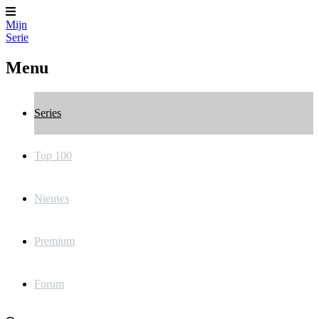
Mijn
Serie
Menu
Series
Top 100
Nieuws
Premium
Forum