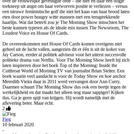
over de vrouwelijke gevestigde orde – die hier en daar een oogje
toekneep uit angst om haar verworven positie te verliezen – versus
een nieuwe feministische golf die niet het kaas van haar brood laten
eten door power hungry witte mannen met een terugtrekkende
haarlijn. Wat dat betreft zou je The Morning Show misschien het
beste kunnen typeren als de ideale mix tussen The Newsroom, The
Loudest Voice en House Of Cards.
De overeenkomsten met House Of Cards komen overigens niet
geheel uit de lucht vallen, aangezien dit er één is uit de koker van
Jay Carson, eerder al politiek adviseur voor het uiterst succesvolle
politieke drama van Netflix. Voor The Morning Show heeft hij zich
laten inspireren door het boek Top of the Morning: Inside the
Cutthroat World of Morning TV van journalist Brian Stelter. Een
boek waarin veel aandacht is voor de Today Show en hoe anchor
Meredith Vieira daar in 2011 werd vervangen door Ann Curry.
Daarmee schuurt The Morning Show dus ook een beetje tegen de
werkelijkheid en dat maakt het alleen nog maar sappiger! Kijken
dus. Ga je geen spijt van krijgen. Hij wordt namelijk met de
aflevering beter. Maar echt.
2
Fieg
10 februari 2020
-