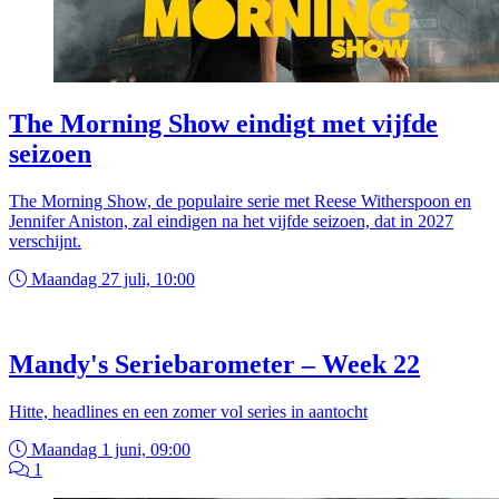
The Morning Show eindigt met vijfde
seizoen
The Morning Show, de populaire serie met Reese Witherspoon en
Jennifer Aniston, zal eindigen na het vijfde seizoen, dat in 2027
verschijnt.
Maandag 27 juli, 10:00
Mandy's Seriebarometer – Week 22
Hitte, headlines en een zomer vol series in aantocht
Maandag 1 juni, 09:00
1