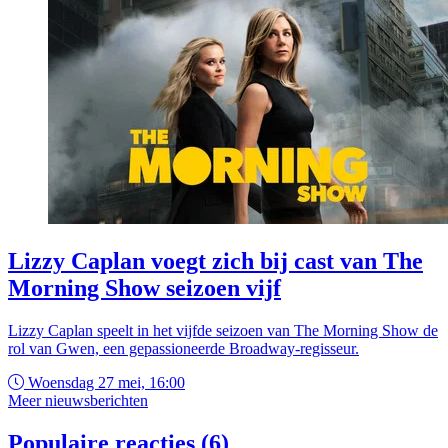
Lizzy Caplan voegt zich bij cast van The
Morning Show seizoen vijf
Lizzy Caplan speelt in het vijfde seizoen van The Morning Show de
rol van Gwen, een gepassioneerde Broadway-regisseur.
Woensdag 27 mei, 16:00
Meer nieuwsberichten
Populaire reacties (6)