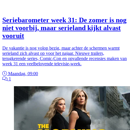
Seriebarometer week 31: De zomer is nog
niet voorbij, maar serieland kijkt alvast
vooruit
De vakantie is nog volop bezig, maar achter de schermen warmt
serieland zich alvast op voor het najaar. Nieuwe trailers,
terugkerende series, Comic-Con en opvallende recensies maken van
week 31 een veelbelovende televisie-week.
Maandag, 09:00
1