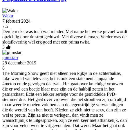
Waku
7 februari 2024
7.5
Derde reeks was toch wat minder. Met name het woke gevoel wordt
opzichtig door de strot geduwd. Met diverse thema,s. Verder was de
slotaflevering wel erg goed met een prima twist.
3
gumstarr
28 december 2019
8
The Morning Show geeft niet alleen een kijkje in de achterbakse,
fake wereld van televisie, het is ook een statement aangaande
#metoo en de gevolgen daarvan. Het gaat over krachtige vrouwen
die er wel een beetje klaar mee zijn en de hakbijl zetten in het
patriarchaat. Echt een lekker serietje voor de gemiddelde FvD-
stemmer dus. Het gaat over vrouwen die het strontbeu zijn om altijd
maar weer te moeten voldoen aan de tegenstrijdige verwachtingen
die de wereld van hen heeft. Kleden ze zich niet te sexy, dan zijn ze
wel te preuts. Zijn ze niet te verlegen, dan vindt men ze
waarschijnlijk te uitgesproken. Zijn ze een keer niet afhankelijk, dan
zijn voor velen weer te vrijgevochten. Dat werk. Maar het gaat ook