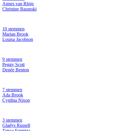
Agnes van Rhijn
Christine Baranski
10 stemmen
Marian Brook
Louisa Jacobson
9 stemmen
Peggy Scott
Denée Benton
7 stemmen
Ada Brook
Cynthia Nixon
3 stemmen
Gladys Russell
Taissa Farmiga