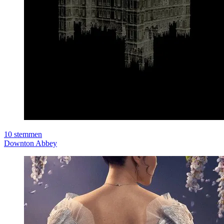
10
stemmen
Downton Abbey