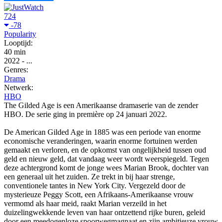
724
-78
Popularity
Looptijd:
40 min
2022
-
...
Genres:
Drama
Netwerk:
HBO
The Gilded Age is een Amerikaanse dramaserie van de zender
HBO. De serie ging in première op 24 januari 2022.
De American Gilded Age in 1885 was een periode van enorme
economische veranderingen, waarin enorme fortuinen werden
gemaakt en verloren, en de opkomst van ongelijkheid tussen oud
geld en nieuw geld, dat vandaag weer wordt weerspiegeld. Tegen
deze achtergrond komt de jonge wees Marian Brook, dochter van
een generaal uit het zuiden. Ze trekt in bij haar strenge,
conventionele tantes in New York City. Vergezeld door de
mysterieuze Peggy Scott, een Afrikaans-Amerikaanse vrouw
vermomd als haar meid, raakt Marian verzeild in het
duizelingwekkende leven van haar ontzettend rijke buren, geleid
door een meedogenloze spoorwegmagnaat en zijn ambitieuze vrouw