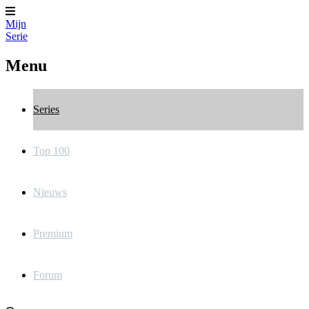
Mijn
Serie
Menu
Series
Top 100
Nieuws
Premium
Forum