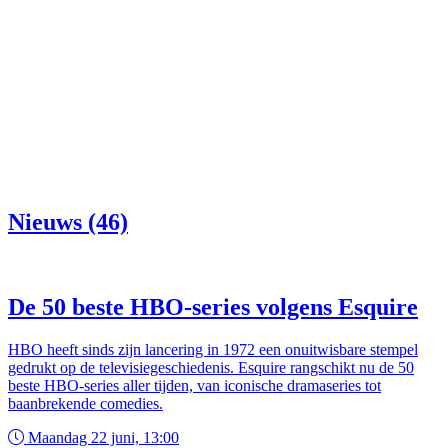
Nieuws (46)
De 50 beste HBO-series volgens Esquire
HBO heeft sinds zijn lancering in 1972 een onuitwisbare stempel
gedrukt op de televisiegeschiedenis. Esquire rangschikt nu de 50
beste HBO-series aller tijden, van iconische dramaseries tot
baanbrekende comedies.
Maandag 22 juni, 13:00