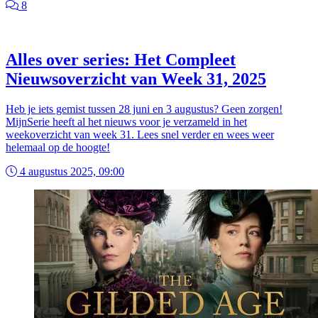
8
Alles over series: Het Compleet
Nieuwsoverzicht van Week 31, 2025
Heb je iets gemist tussen 28 juni en 3 augustus? Geen zorgen!
MijnSerie heeft al het nieuws voor je verzameld in het
weekoverzicht van week 31. Lees snel verder en wees weer
helemaal op de hoogte!
4 augustus 2025, 09:00