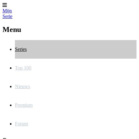
Mijn
Serie
Menu
Series
Top 100
Nieuws
Premium
Forum