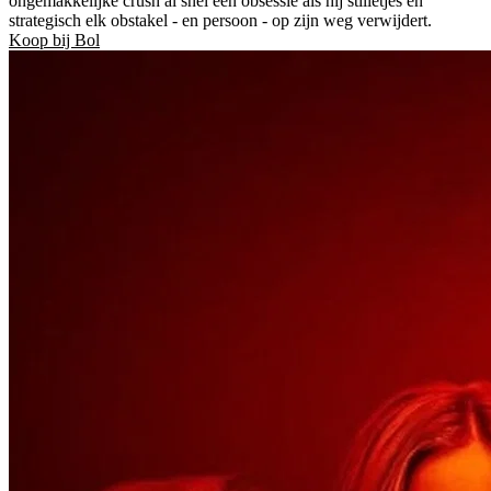
ongemakkelijke crush al snel een obsessie als hij stilletjes en
strategisch elk obstakel - en persoon - op zijn weg verwijdert.
Koop bij Bol