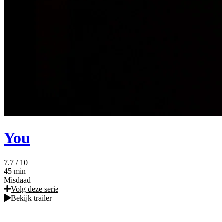
You
7.7
/ 10
45 min
Misdaad
Volg deze serie
Bekijk trailer