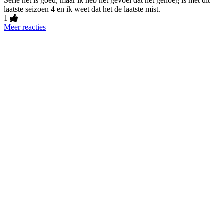
Serie het is goed, maar ik heb het gevoel dat het genoeg is met dit
laatste seizoen 4 en ik weet dat het de laatste mist.
1
Meer reacties