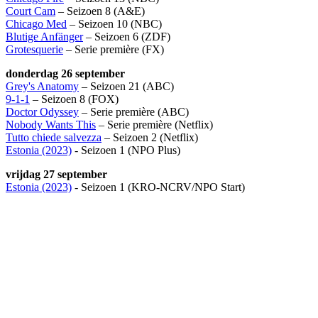
Court Cam
– Seizoen 8 (A&E)
Chicago Med
– Seizoen 10 (NBC)
Blutige Anfänger
– Seizoen 6 (ZDF)
Grotesquerie
– Serie première (FX)
donderdag 26 september
Grey's Anatomy
– Seizoen 21 (ABC)
9-1-1
– Seizoen 8 (FOX)
Doctor Odyssey
– Serie première (ABC)
Nobody Wants This
– Serie première (Netflix)
Tutto chiede salvezza
– Seizoen 2 (Netflix)
Estonia (2023)
- Seizoen 1 (NPO Plus)
vrijdag 27 september
Estonia (2023)
- Seizoen 1 (KRO-NCRV/NPO Start)