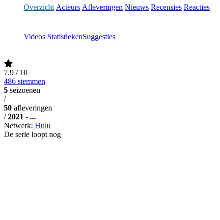
Overzicht
Acteurs
Afleveringen
Nieuws
Recensies
Reacties
Videos
Statistieken
Suggesties
7.9
/ 10
486 stemmen
5
seizoenen
/
50
afleveringen
/
2021 - ...
Netwerk:
Hulu
De serie loopt nog