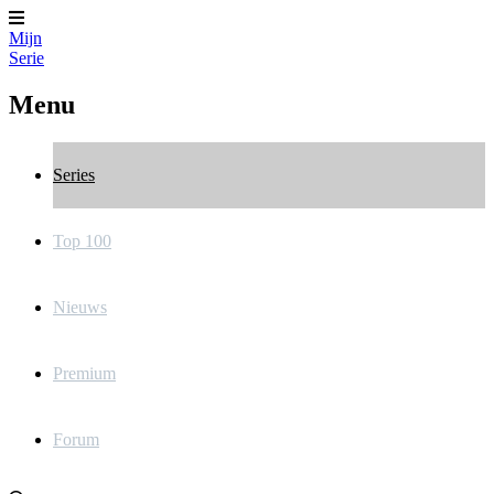
Mijn
Serie
Menu
Series
Top 100
Nieuws
Premium
Forum