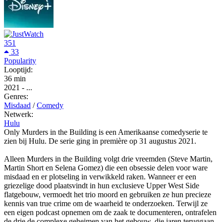
351
33
Popularity
Looptijd:
36 min
2021
-
...
Genres:
Misdaad
/
Comedy
Netwerk:
Hulu
Only Murders in the Building is een Amerikaanse comedyserie te
zien bij Hulu. De serie ging in première op 31 augustus 2021.
Alleen Murders in the Building volgt drie vreemden (Steve Martin,
Martin Short en Selena Gomez) die een obsessie delen voor ware
misdaad en er plotseling in verwikkeld raken. Wanneer er een
griezelige dood plaatsvindt in hun exclusieve Upper West Side
flatgebouw, vermoedt het trio moord en gebruiken ze hun precieze
kennis van true crime om de waarheid te onderzoeken. Terwijl ze
een eigen podcast opnemen om de zaak te documenteren, ontrafelen
de drie de complexe geheimen van het gebouw, die jaren teruggaan.