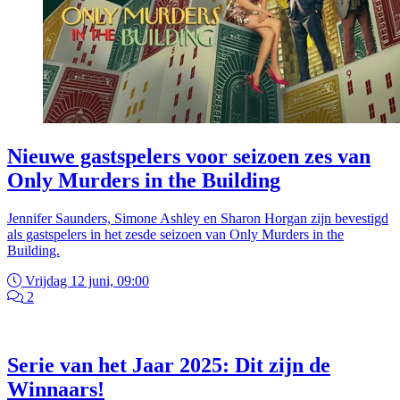
Nieuwe gastspelers voor seizoen zes van
Only Murders in the Building
Jennifer Saunders, Simone Ashley en Sharon Horgan zijn bevestigd
als gastspelers in het zesde seizoen van Only Murders in the
Building.
Vrijdag 12 juni, 09:00
2
Serie van het Jaar 2025: Dit zijn de
Winnaars!