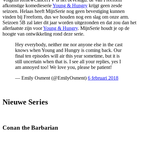
afkomstige komedieserie
Young & Hungry
krijgt geen zesde
seizoen. Helaas heeft MijnSerie nog geen bevestiging kunnen
vinden bij Freeform, dus we houden nog een slag om onze arm.
Seizoen 5B zal later dit jaar worden uitgezonden en dat zou dan het
allerlaatste zijn voor
Young & Hungry
. MijnSerie houdt je op de
hoogte van ontwikkeling rond deze serie.
Hey everybody, neither me nor anyone else in the cast
knows when Young and Hungry is coming back. Our
final ten episodes will air this year sometime, but it is
still uncertain when that is. I see all your replies, yes I
am annoyed too! We love you, please be patient!
— Emily Osment (@EmilyOsment)
6 februari 2018
Nieuwe Series
Conan the Barbarian