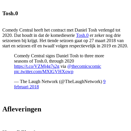
Tosh.0
Comedy Central heeft het contract met Daniel Tosh verlengd tot
2020. Dat houdt in dat de komedieserie
Tosh.0
er zeker nog drie
seizoenen bij krijgt. Het tiende seizoen gaat op 27 maart 2018 van
start en seizoen elf en twaalf volgen respectievelijk in 2019 en 2020.
Comedy Central signs Daniel Tosh to three more
seasons of Tosh.0, through 2020
https://t.co/VZMj4g7s2g
via
@thecomicscomic
pic.twitter.com/MXlGVHXowp
— The Laugh Network (@TheLaughNetwork)
9
februari 2018
Afleveringen