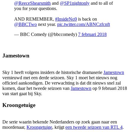
@ReeceShearsmith
and
@SP1nightonly
and to all of
you for your questions.
AND REMEMBER,
#InsideNo9
is back on
@BBCTwo
next year.
pic.twitter.com/ABNCzfcnft
— BBC Comedy (@bbccomedy)
7 februari 2018
Jamestown
Sky 1 heeft volgens insiders de historische dramaserie
Jamestown
vernieuwd met een derde seizoen. Sky 1 moet het nieuws nog
officieel aankondigen. De verwachting is dat dit nieuws snel zal
komen, daar het tweede seizoen van
Jamestown
op 9 februari 2018
van start gaat bij Sky.
Kroongetuige
De serie waarin bekende Nederlanders op zoek gaan naar een
moordenaar,
Kroongetuige
, krijgt
een tweede seizoen van RTL 4
.