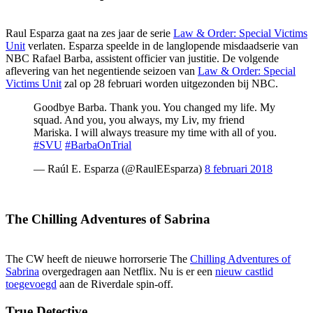
Raul Esparza gaat na zes jaar de serie
Law & Order: Special Victims
Unit
verlaten. Esparza speelde in de langlopende misdaadserie van
NBC Rafael Barba, assistent officier van justitie. De volgende
aflevering van het negentiende seizoen van
Law & Order: Special
Victims Unit
zal op 28 februari worden uitgezonden bij NBC.
Goodbye Barba. Thank you. You changed my life. My
squad. And you, you always, my Liv, my friend
Mariska. I will always treasure my time with all of you.
#SVU
#BarbaOnTrial
— Raúl E. Esparza (@RaulEEsparza)
8 februari 2018
The Chilling Adventures of Sabrina
The CW heeft de nieuwe horrorserie The
Chilling Adventures of
Sabrina
overgedragen aan Netflix. Nu is er een
nieuw castlid
toegevoegd
aan de Riverdale spin-off.
True Detective