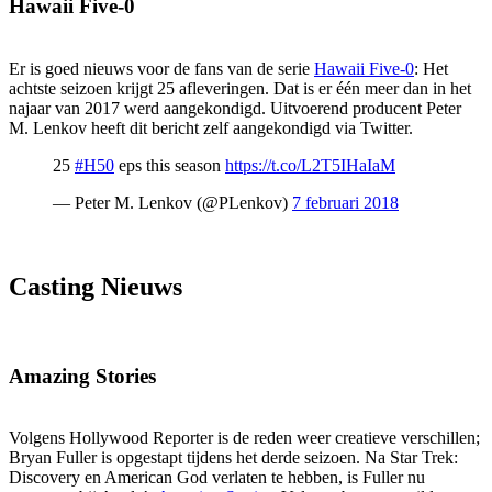
Hawaii Five-0
Er is goed nieuws voor de fans van de serie
Hawaii Five-0
: Het
achtste seizoen krijgt 25 afleveringen. Dat is er één meer dan in het
najaar van 2017 werd aangekondigd. Uitvoerend producent Peter
M. Lenkov heeft dit bericht zelf aangekondigd via Twitter.
25
#H50
eps this season
https://t.co/L2T5IHaIaM
— Peter M. Lenkov (@PLenkov)
7 februari 2018
Casting Nieuws
Amazing Stories
Volgens Hollywood Reporter is de reden weer creatieve verschillen;
Bryan Fuller is opgestapt tijdens het derde seizoen. Na Star Trek:
Discovery en American God verlaten te hebben, is Fuller nu