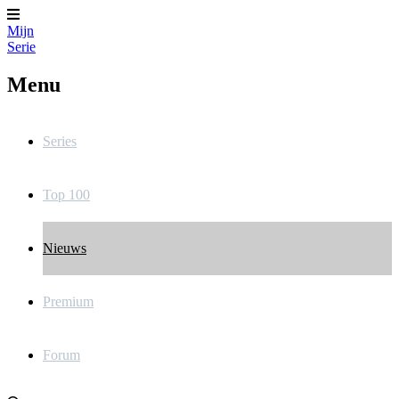
Mijn
Serie
Menu
Series
Top 100
Nieuws
Premium
Forum