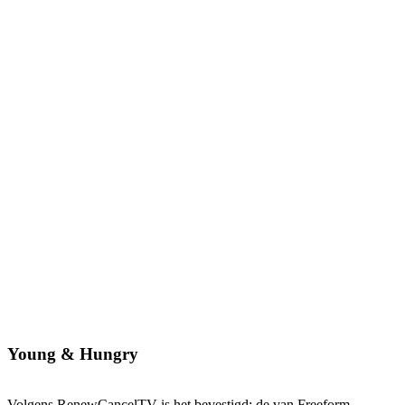
Young & Hungry
Volgens RenewCancelTV is het bevestigd: de van Freeform