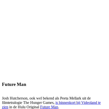
Future Man
Josh Hutcherson, ook wel bekend als Peeta Mellark uit de
filmtetralogie The Hunger Games,
is binnenkort bij Videoland te
zien
in de Hulu Original
Future Man
.