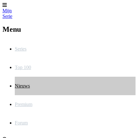
Mijn
Serie
Menu
Series
Top 100
Nieuws
Premium
Forum