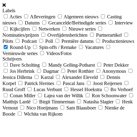
Labels
Acties
Afleveringen
Algemeen nieuws
Casting
nieuws
Datums
Gecancelde/Beëindigde series
Interview
Kijkcijfers
Netwerken
Nieuwe series
Nominaties/prijzen
Overlijdensberichten
Partnerartikel
Pilots
Podcast
Poll
Première datums
Productienieuws
Round-Up
Spin-offs / Remake
Vacatures
Vernieuwde series
Videos/Fotos
Schrijvers
Dave Scholting
Mandy Gelling-Potharst
Peter Dekker
Jos Herbrink
Dagmar
Peter Rotthier
Anonymous
Jessica Dillema
Karzal
Alexander Eleveld
Dennis
Korpel
Patrick Hermes
Pascal Jans
Joost Reijersen
Ruud Groff
Lucas Verbunt
Hessel Hoekstra
Bo Verhoef
Conan Miller
Lajea van der Willik
Ron Schoonwater
Matthijs Lardé
Birgit Timmerman
Natasha Slagter
Henk
Vernout
Nico Hoeijmans
Sam Blaauboer
Nienke de
Boode
Wichita van Rijkom