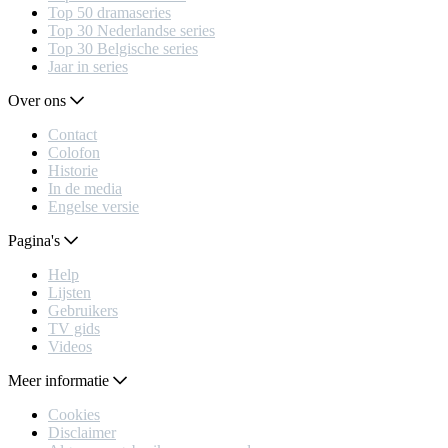
Top 50 dramaseries
Top 30 Nederlandse series
Top 30 Belgische series
Jaar in series
Over ons
Contact
Colofon
Historie
In de media
Engelse versie
Pagina's
Help
Lijsten
Gebruikers
TV gids
Videos
Meer informatie
Cookies
Disclaimer