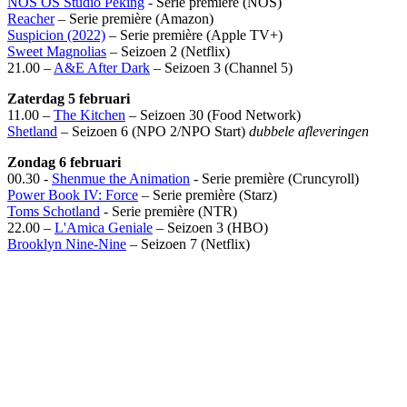
NOS OS Studio Peking
- Serie première (NOS)
Reacher
– Serie première (Amazon)
Suspicion (2022)
– Serie première (Apple TV+)
Sweet Magnolias
– Seizoen 2 (Netflix)
21.00 –
A&E After Dark
– Seizoen 3 (Channel 5)
Zaterdag 5 februari
11.00 –
The Kitchen
– Seizoen 30 (Food Network)
Shetland
– Seizoen 6 (NPO 2/NPO Start)
dubbele afleveringen
Zondag 6 februari
00.30 -
Shenmue the Animation
- Serie première (Cruncyroll)
Power Book IV: Force
– Serie première (Starz)
Toms Schotland
- Serie première (NTR)
22.00 –
L'Amica Geniale
– Seizoen 3 (HBO)
Brooklyn Nine-Nine
– Seizoen 7 (Netflix)