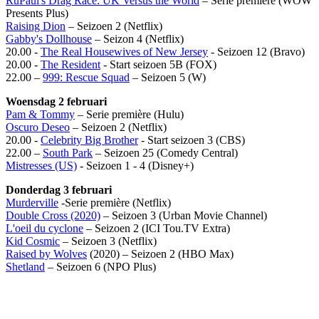
RuPaul's Drag Race: UK Versus the World
– Serie première (WOW
Presents Plus)
Raising Dion
– Seizoen 2 (Netflix)
Gabby's Dollhouse
– Seizon 4 (Netflix)
20.00 -
The Real Housewives of New Jersey
- Seizoen 12 (Bravo)
20.00 -
The Resident
- Start seizoen 5B (FOX)
22.00 –
999: Rescue Squad
– Seizoen 5 (W)
Woensdag 2 februari
Pam & Tommy
– Serie première (Hulu)
Oscuro Deseo
– Seizoen 2 (Netflix)
20.00 -
Celebrity Big Brother
- Start seizoen 3 (CBS)
22.00 –
South Park
– Seizoen 25 (Comedy Central)
Mistresses (US)
- Seizoen 1 - 4 (Disney+)
Donderdag 3 februari
Murderville
-Serie première (Netflix)
Double Cross (2020)
– Seizoen 3 (Urban Movie Channel)
L'oeil du cyclone
– Seizoen 2 (ICI Tou.TV Extra)
Kid Cosmic
– Seizoen 3 (Netflix)
Raised by Wolves
(2020) – Seizoen 2 (HBO Max)
Shetland
– Seizoen 6 (NPO Plus)