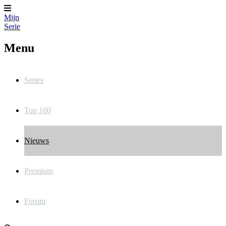
Mijn
Serie
Menu
Series
Top 100
Nieuws
Premium
Forum