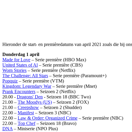
Hieronder de start- en premièredatums van april 2021 zoals die bij on
Donderdag 1 april
Made for Love
– Serie première (HBO Max)
United States of Al
– Serie première (CBS)
Worn Stories
– Serie première (Netflix)
The Challenge: All Stars
– Serie première (Paramount+)
Popquiz
– Serie première (VTM)
Kingdom: Legendary War
– Serie première (Mnet)
Prank Encounters
– Seizoen 2 (Netflix)
20.00 -
Dragons' Den
- Seizoen 18 (BBC Two)
21.00 –
The Moodys (US)
– Seizoen 2 (FOX)
21.00 –
Creepshow
– Seizoen 2 (Shudder)
22.00 –
Manifest
– Seizoen 3 (NBC)
22.00 –
Law & Order: Organized Crime
– Serie première (NBC)
22.00 –
Top Chef
– Seizoen 18 (Bravo)
DNA
– Miniserie (NPO Plus)