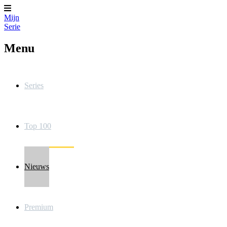
Mijn
Serie
Menu
Series
Top 100
Nieuws
Premium