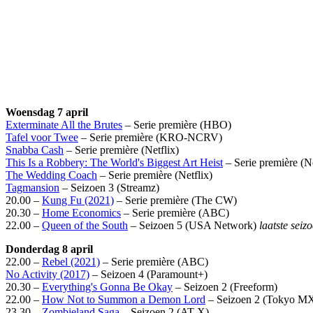
Woensdag 7 april
Exterminate All the Brutes
– Serie première (HBO)
Tafel voor Twee
– Serie première (KRO-NCRV)
Snabba Cash
– Serie première (Netflix)
This Is a Robbery: The World's Biggest Art Heist
– Serie première (Ne
The Wedding Coach
– Serie première (Netflix)
Tagmansion
– Seizoen 3 (Streamz)
20.00 –
Kung Fu (2021)
– Serie première (The CW)
20.30 –
Home Economics
– Serie première (ABC)
22.00 –
Queen of the South
– Seizoen 5 (USA Network)
laatste seiz
Donderdag 8 april
22.00 –
Rebel (2021)
– Serie première (ABC)
No Activity (2017)
– Seizoen 4 (Paramount+)
20.30 –
Everything's Gonna Be Okay
– Seizoen 2 (Freeform)
22.00 –
How Not to Summon a Demon Lord
– Seizoen 2 (Tokyo M
23.30 –
Zombieland Saga
– Seizoen 2 (AT-X)