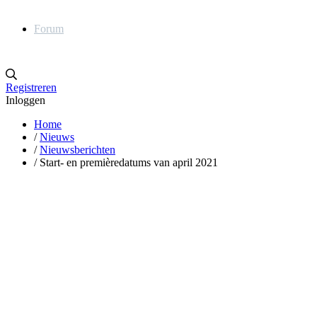
Forum
Registreren
Inloggen
Home
/
Nieuws
/
Nieuwsberichten
/
Start- en premièredatums van april 2021