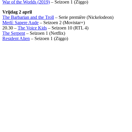
War of the Worlds (2019)
– Seizoen 1 (Ziggo)
Vrijdag 2 april
The Barbarian and the Troll
– Serie première (Nickelodeon)
Merlí: Sapere Aude
– Seizoen 2 (Movistar+)
20.30 –
The Voice Kids
– Seizoen 10 (RTL 4)
The Serpent
– Seizoen 1 (Netflix)
Resident Alien
– Seizoen 1 (Ziggo)