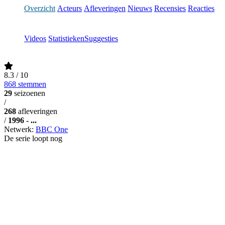
Overzicht
Acteurs
Afleveringen
Nieuws
Recensies
Reacties
Videos
Statistieken
Suggesties
8.3
/ 10
868 stemmen
29
seizoenen
/
268
afleveringen
/
1996 - ...
Netwerk:
BBC One
De serie loopt nog