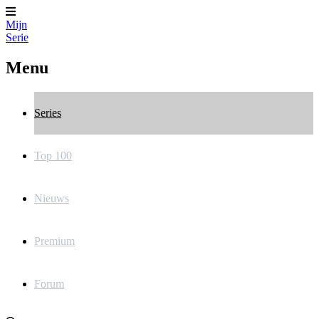
Mijn
Serie
Menu
Series
Top 100
Nieuws
Premium
Forum