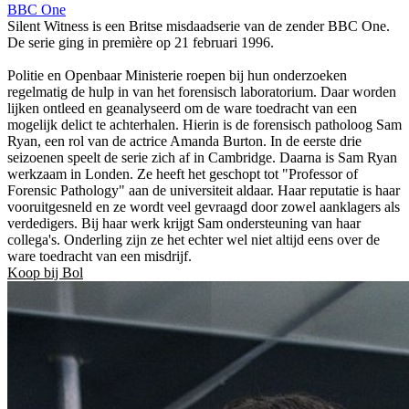
BBC One
Silent Witness is een Britse misdaadserie van de zender BBC One.
De serie ging in première op 21 februari 1996.
Politie en Openbaar Ministerie roepen bij hun onderzoeken
regelmatig de hulp in van het forensisch laboratorium. Daar worden
lijken ontleed en geanalyseerd om de ware toedracht van een
mogelijk delict te achterhalen. Hierin is de forensisch patholoog Sam
Ryan, een rol van de actrice Amanda Burton. In de eerste drie
seizoenen speelt de serie zich af in Cambridge. Daarna is Sam Ryan
werkzaam in Londen. Ze heeft het geschopt tot "Professor of
Forensic Pathology" aan de universiteit aldaar. Haar reputatie is haar
vooruitgesneld en ze wordt veel gevraagd door zowel aanklagers als
verdedigers. Bij haar werk krijgt Sam ondersteuning van haar
collega's. Onderling zijn ze het echter wel niet altijd eens over de
ware toedracht van een misdrijf.
Koop bij Bol