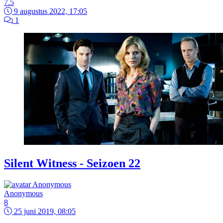
7.5
9 augustus 2022, 17:05
1
Silent Witness - Seizoen 22
Anonymous
8
25 juni 2019, 08:05