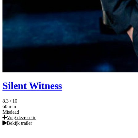
Silent Witness
8.3
/ 10
60 min
Misdaad
Volg deze serie
Bekijk trailer