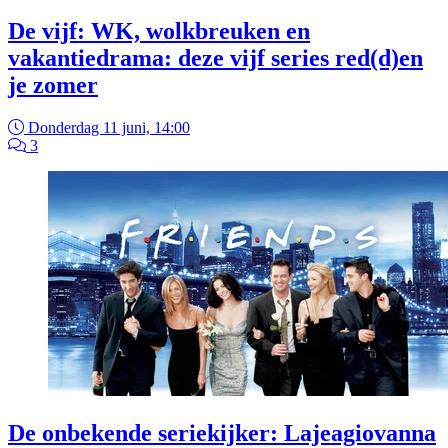
De vijf: WK, wolkbreuken en
vakantiedrama: deze vijf series red(d)en
je zomer
Donderdag 11 juni, 14:00
3
De onbekende seriekijker: Lajeagiovanna