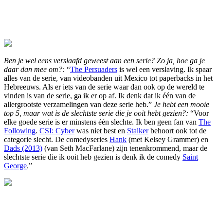
Ben je wel eens verslaafd geweest aan een serie? Zo ja, hoe ga je
daar dan mee om?:
“
The Persuaders
is wel een verslaving. Ik spaar
alles van de serie, van videobanden uit Mexico tot paperbacks in het
Hebreeuws. Als er iets van de serie waar dan ook op de wereld te
vinden is van de serie, ga ik er op af. Ik denk dat ik één van de
allergrootste verzamelingen van deze serie heb.”
Je hebt een mooie
top 5, maar wat is de slechtste serie die je ooit hebt gezien?:
“Voor
elke goede serie is er minstens één slechte. Ik ben geen fan van
The
Following
.
CSI: Cyber
was niet best en
Stalker
behoort ook tot de
categorie slecht. De comedyseries
Hank
(met Kelsey Grammer) en
Dads (2013)
(van Seth MacFarlane) zijn tenenkrommend, maar de
slechtste serie die ik ooit heb gezien is denk ik de comedy
Saint
George
.”