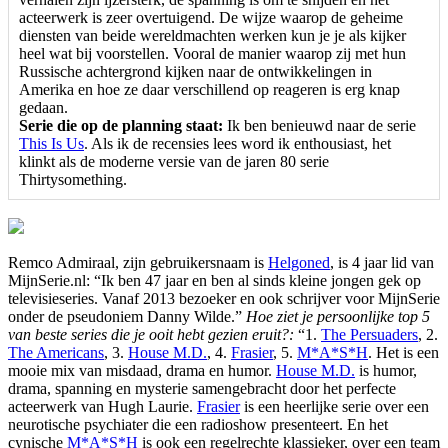
acteerwerk is zeer overtuigend. De wijze waarop de geheime
diensten van beide wereldmachten werken kun je je als kijker
heel wat bij voorstellen. Vooral de manier waarop zij met hun
Russische achtergrond kijken naar de ontwikkelingen in
Amerika en hoe ze daar verschillend op reageren is erg knap
gedaan.
Serie die op de planning staat:
Ik ben benieuwd naar de serie
This Is Us
. Als ik de recensies lees word ik enthousiast, het
klinkt als de moderne versie van de jaren 80 serie
Thirtysomething.
Remco Admiraal, zijn gebruikersnaam is
Helgoned
, is 4 jaar lid van
MijnSerie.nl: “Ik ben 47 jaar en ben al sinds kleine jongen gek op
televisieseries. Vanaf 2013 bezoeker en ook schrijver voor MijnSerie
onder de pseudoniem Danny Wilde.”
Hoe ziet je persoonlijke top 5
van beste series die je ooit hebt gezien eruit?:
“1.
The Persuaders
, 2.
The Americans
, 3.
House M.D.
, 4.
Frasier
, 5.
M*A*S*H
. Het is een
mooie mix van misdaad, drama en humor.
House M.D.
is humor,
drama, spanning en mysterie samengebracht door het perfecte
acteerwerk van Hugh Laurie.
Frasier
is een heerlijke serie over een
neurotische psychiater die een radioshow presenteert. En het
cynische
M*A*S*H
is ook een regelrechte klassieker, over een team