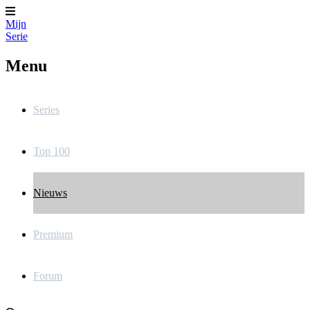
Mijn
Serie
Menu
Series
Top 100
Nieuws
Premium
Forum