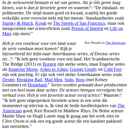
In de seriewereld bestaan er tal van genres. Als je één genre mag
kiezen, wat is dan je favoriete genre en waarom?:
“De misdaad- en
politieseries. De strijd tussen goed en kwaad, waarbij het goede
wekelijks weer overwint trekt mij het meeste. Standaardseries zoals
Starsky & Hutch
,
Kojak
en
The Streets of San Francisco
, maar ook
mengvormen met sciencefiction zoals
Person of Interest
en
Life on
Mars
zijn mooi.”
Heb je een voorkeur voor een land waar
Keri Russell uit
The Americans
de serie vandaan moet komen? Kijk je
bijvoorbeeld het liefst naar Amerikaanse series, of Deense series
etc. ?:
“Ik heb geen voorkeur voor een land. Het Scandinavische
The Bridge (2011) en
Borgen
zijn sterke series, maar Engelse series
als
Inspector Morse
,
Ashes to Ashes
,
George Gently
en
Cold Feet
zijn ook prachtig. Er zijn ook veel sterke Amerikaanse series zoals
Dexter
,
Breaking Bad
,
Mad Men
,
Suits
,
Boss
(met Kelsey
Grammer) en
Homeland
.”
Series worden gemaakt door producenten
met een heel team daar achter. De acteurs brengen vervolgens het
verhaal over. Heb je een favoriete acteur en/of actrice? Waarom?:
“Ik heb geen uitgesproken favoriete acteur in een serie die
momenteel op televisie is. Ik vind de beide hoofdrolspelers van
The
Americans
goed; Keri Russell en Matthew Rhys. De Britse acteurs
Martin Shaw en Hugh Laurie mag ik graag aan het werk zien en
Clive Owen is ook een erg goede acteur die een karakter pakkend
kan neerzetten.”