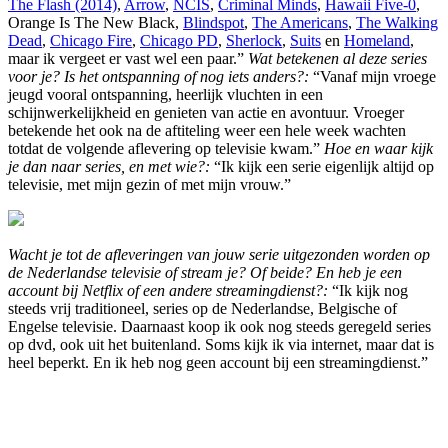
The Flash (2014)
,
Arrow
,
NCIS
,
Criminal Minds
,
Hawaii Five-0
,
Orange Is The New Black,
Blindspot
,
The Americans
,
The Walking
Dead
,
Chicago Fire
,
Chicago PD
,
Sherlock
,
Suits
en
Homeland
,
maar ik vergeet er vast wel een paar.”
Wat betekenen al deze series
voor je? Is het ontspanning of nog iets anders?:
“Vanaf mijn vroege
jeugd vooral ontspanning, heerlijk vluchten in een
schijnwerkelijkheid en genieten van actie en avontuur. Vroeger
betekende het ook na de aftiteling weer een hele week wachten
totdat de volgende aflevering op televisie kwam.”
Hoe en waar kijk
je dan naar series, en met wie?:
“Ik kijk een serie eigenlijk altijd op
televisie, met mijn gezin of met mijn vrouw.”
Wacht je tot de afleveringen van jouw serie uitgezonden worden op
de Nederlandse televisie of stream je? Of beide? En heb je een
account bij Netflix of een andere streamingdienst?:
“Ik kijk nog
steeds vrij traditioneel, series op de Nederlandse, Belgische of
Engelse televisie. Daarnaast koop ik ook nog steeds geregeld series
op dvd, ook uit het buitenland. Soms kijk ik via internet, maar dat is
heel beperkt. En ik heb nog geen account bij een streamingdienst.”