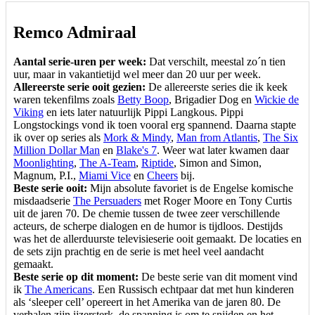
Remco Admiraal
Aantal serie-uren per week:
Dat verschilt, meestal zo´n tien
uur, maar in vakantietijd wel meer dan 20 uur per week.
Allereerste serie ooit gezien:
De allereerste series die ik keek
waren tekenfilms zoals
Betty Boop
, Brigadier Dog en
Wickie de
Viking
en iets later natuurlijk Pippi Langkous. Pippi
Longstockings vond ik toen vooral erg spannend. Daarna stapte
ik over op series als
Mork & Mindy
,
Man from Atlantis
,
The Six
Million Dollar Man
en
Blake's 7
. Weer wat later kwamen daar
Moonlighting
,
The A-Team
,
Riptide
, Simon and Simon,
Magnum, P.I.,
Miami Vice
en
Cheers
bij.
Beste serie ooit:
Mijn absolute favoriet is de Engelse komische
misdaadserie
The Persuaders
met Roger Moore en Tony Curtis
uit de jaren 70. De chemie tussen de twee zeer verschillende
acteurs, de scherpe dialogen en de humor is tijdloos. Destijds
was het de allerduurste televisieserie ooit gemaakt. De locaties en
de sets zijn prachtig en de serie is met heel veel aandacht
gemaakt.
Beste serie op dit moment:
De beste serie van dit moment vind
ik
The Americans
. Een Russisch echtpaar dat met hun kinderen
als ‘sleeper cell’ opereert in het Amerika van de jaren 80. De
verhalen zijn ijzersterk, de spanning is om te snijden en het