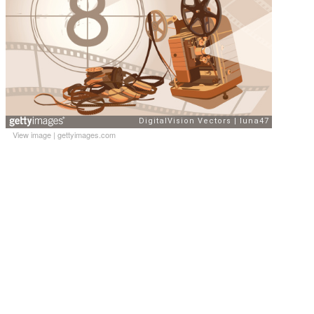
View image
|
gettyimages.com