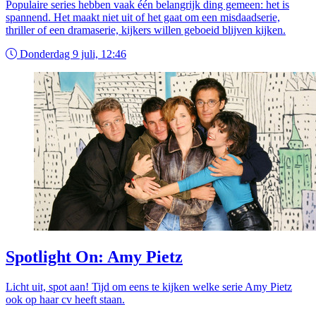
Populaire series hebben vaak één belangrijk ding gemeen: het is
spannend. Het maakt niet uit of het gaat om een misdaadserie,
thriller of een dramaserie, kijkers willen geboeid blijven kijken.
Donderdag 9 juli, 12:46
Spotlight On: Amy Pietz
Licht uit, spot aan! Tijd om eens te kijken welke serie Amy Pietz
ook op haar cv heeft staan.