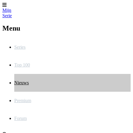
Mijn
Serie
Menu
Series
Top 100
Nieuws
Premium
Forum