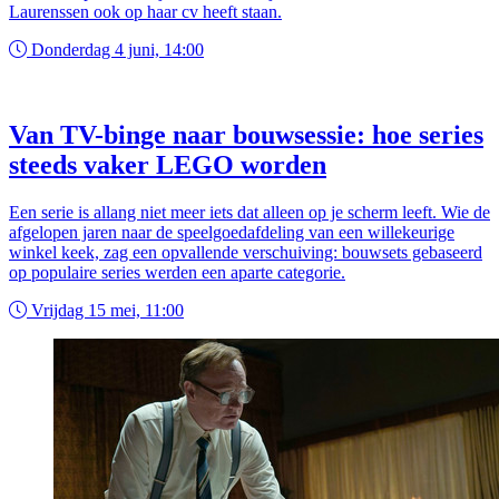
Laurenssen ook op haar cv heeft staan.
Donderdag 4 juni, 14:00
Van TV-binge naar bouwsessie: hoe series
steeds vaker LEGO worden
Een serie is allang niet meer iets dat alleen op je scherm leeft. Wie de
afgelopen jaren naar de speelgoedafdeling van een willekeurige
winkel keek, zag een opvallende verschuiving: bouwsets gebaseerd
op populaire series werden een aparte categorie.
Vrijdag 15 mei, 11:00