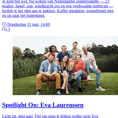
Je kent het wel. Na weken van Nederlandse zomerroulette — 23
graden, hagel, zon, windkracht zes en een verdwaalde barbecue —
besluit je het slim aan te pakken. Koffer inpakken, zonnebrand mee
en op naar het buitenland.
Donderdag 11 juni, 14:00
3
Spotlight On: Eva Laurenssen
Licht uit, spot aan! Tijd om eens te kijken welke serie Eva