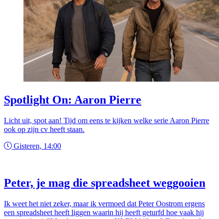
Spotlight On: Aaron Pierre
Licht uit, spot aan! Tijd om eens te kijken welke serie Aaron Pierre
ook op zijn cv heeft staan.
Gisteren, 14:00
Peter, je mag die spreadsheet weggooien
Ik weet het niet zeker, maar ik vermoed dat Peter Oostrom ergens
een spreadsheet heeft liggen waarin hij heeft geturfd hoe vaak hij