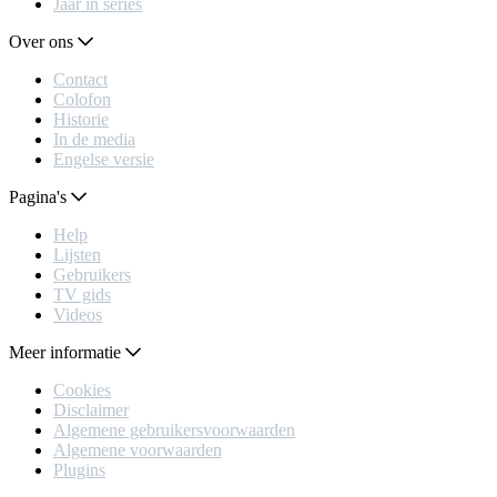
Jaar in series
Over ons
Contact
Colofon
Historie
In de media
Engelse versie
Pagina's
Help
Lijsten
Gebruikers
TV gids
Videos
Meer informatie
Cookies
Disclaimer
Algemene gebruikersvoorwaarden
Algemene voorwaarden
Plugins