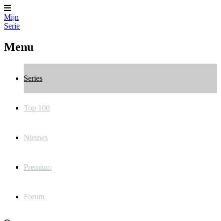
Mijn
Serie
Menu
Series
Top 100
Nieuws
Premium
Forum