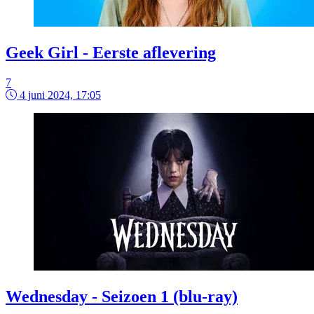
Geek Girl - Eerste aflevering
7
4 juni 2024, 17:05
Wednesday - Seizoen 1 (blu-ray)