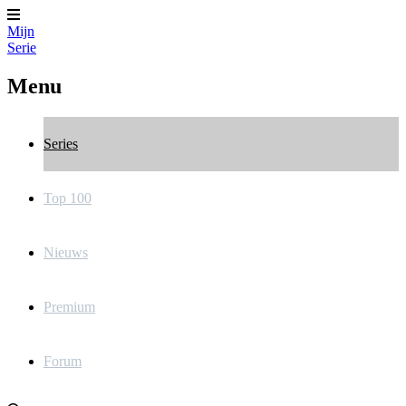
Mijn
Serie
Menu
Series
Top 100
Nieuws
Premium
Forum