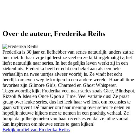
Over de auteur, Frederika Reihs
Frederika is 30 jaar en liefhebber van series natuurlijk, anders zat ze
hier niet. In haar vrije tijd leest ze veel en ze kijkt regelmatig tv, het
liefst natuurlijk naar series. In het dagelijks leven werkt zij in een
ziekenhuis. Frederika heeft er echt een hekel aan als een hele
verhaallijn na twee uurtjes alweer voorbij is. Ze vindt het echt
heerlijk om even weg te kruipen in een andere wereld. Haar all time
favorites zijn Gilmore Girls, Charmed en Ghost Whisperer.
Tegenwoordig kijkt Frederika veel naar series zoals Glee, Blindspot,
Rizzoli & Isles en Once Upon a Time. Veel variatie dus! Ze praat
graag over leuke series, dus het leek haar wel leuk om recensies te
gaan schrijven! Dé manier om haar mening over series te delen en
hopelijk nieuwe kijkers mee te nemen in een prachtig verhaal. Ze
hoopt dat jullie genieten van haar recensies en dat ze jullie vooral
kan inspireren om nieuwe series te gaan kijken!
Bekijk profiel van Frederika Reihs