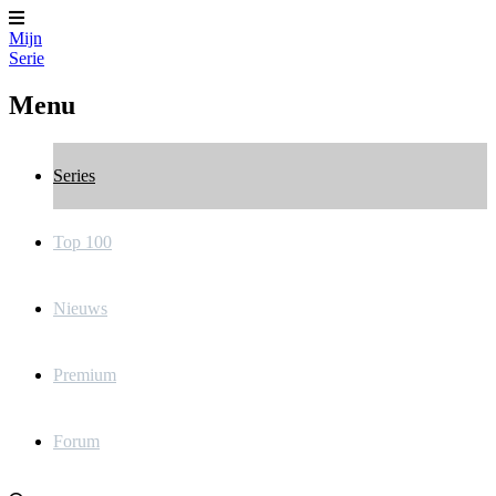
Mijn
Serie
Menu
Series
Top 100
Nieuws
Premium
Forum