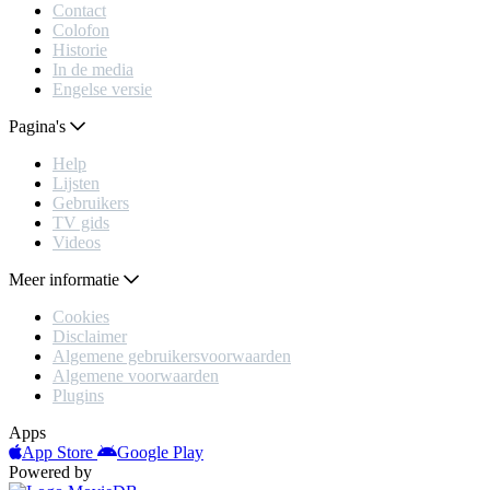
Contact
Colofon
Historie
In de media
Engelse versie
Pagina's
Help
Lijsten
Gebruikers
TV gids
Videos
Meer informatie
Cookies
Disclaimer
Algemene gebruikersvoorwaarden
Algemene voorwaarden
Plugins
Apps
App Store
Google Play
Powered by