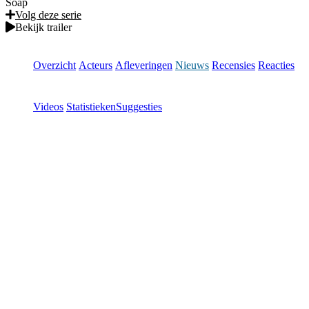
Soap
Volg deze serie
Bekijk trailer
Overzicht
Acteurs
Afleveringen
Nieuws
Recensies
Reacties
Videos
Statistieken
Suggesties