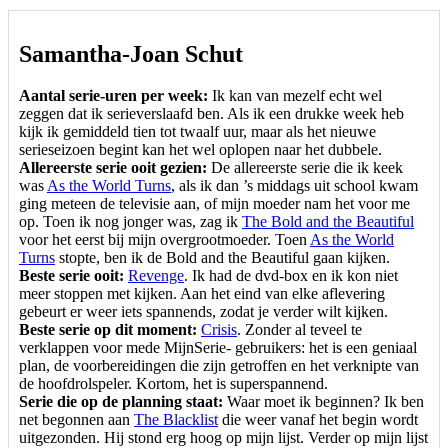
Samantha-Joan Schut
Aantal serie-uren per week:
Ik kan van mezelf echt wel
zeggen dat ik serieverslaafd ben. Als ik een drukke week heb
kijk ik gemiddeld tien tot twaalf uur, maar als het nieuwe
serieseizoen begint kan het wel oplopen naar het dubbele.
Allereerste serie ooit gezien:
De allereerste serie die ik keek
was
As the World Turns
, als ik dan ’s middags uit school kwam
ging meteen de televisie aan, of mijn moeder nam het voor me
op. Toen ik nog jonger was, zag ik
The Bold and the Beautiful
voor het eerst bij mijn overgrootmoeder. Toen
As the World
Turns
stopte, ben ik de Bold and the Beautiful gaan kijken.
Beste serie ooit:
Revenge
. Ik had de dvd-box en ik kon niet
meer stoppen met kijken. Aan het eind van elke aflevering
gebeurt er weer iets spannends, zodat je verder wilt kijken.
Beste serie op dit moment:
Crisis
. Zonder al teveel te
verklappen voor mede MijnSerie- gebruikers: het is een geniaal
plan, de voorbereidingen die zijn getroffen en het verknipte van
de hoofdrolspeler. Kortom, het is superspannend.
Serie die op de planning staat:
Waar moet ik beginnen? Ik ben
net begonnen aan
The Blacklist
die weer vanaf het begin wordt
uitgezonden. Hij stond erg hoog op mijn lijst. Verder op mijn lijst