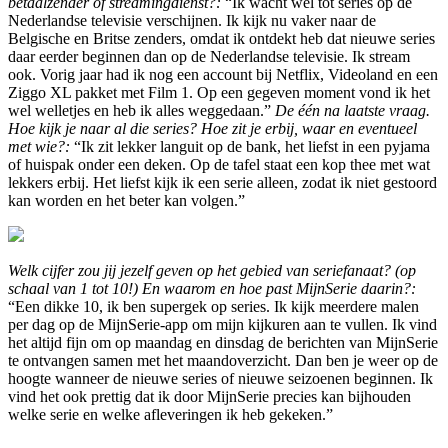
betaalzender of streamingdienst?:
“Ik wacht wel tot series op de
Nederlandse televisie verschijnen. Ik kijk nu vaker naar de
Belgische en Britse zenders, omdat ik ontdekt heb dat nieuwe series
daar eerder beginnen dan op de Nederlandse televisie. Ik stream
ook. Vorig jaar had ik nog een account bij Netflix, Videoland en een
Ziggo XL pakket met Film 1. Op een gegeven moment vond ik het
wel welletjes en heb ik alles weggedaan.”
De één na laatste vraag.
Hoe kijk je naar al die series? Hoe zit je erbij, waar en eventueel
met wie?:
“Ik zit lekker languit op de bank, het liefst in een pyjama
of huispak onder een deken. Op de tafel staat een kop thee met wat
lekkers erbij. Het liefst kijk ik een serie alleen, zodat ik niet gestoord
kan worden en het beter kan volgen.”
Welk cijfer zou jij jezelf geven op het gebied van seriefanaat? (op
schaal van 1 tot 10!) En waarom en hoe past MijnSerie daarin?:
“Een dikke 10, ik ben supergek op series. Ik kijk meerdere malen
per dag op de MijnSerie-app om mijn kijkuren aan te vullen. Ik vind
het altijd fijn om op maandag en dinsdag de berichten van MijnSerie
te ontvangen samen met het maandoverzicht. Dan ben je weer op de
hoogte wanneer de nieuwe series of nieuwe seizoenen beginnen. Ik
vind het ook prettig dat ik door MijnSerie precies kan bijhouden
welke serie en welke afleveringen ik heb gekeken.”