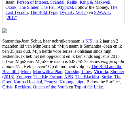
staan;
Person of Interest
,
Scandal
,
Rellik
,
King & Maxwell
,
Ozark
,
The Sinner
,
The Fall
,
Atypical
, Follow the Money,
The
Last Tycoon
,
The Bold Type
,
Dynasty (2017)
en
S.W.A.T.
(2017)
Samantha-Joan Schut, haar gebruikersnaam is
SJS
, is 2 jaar en 2
maanden lid van MijnSerie.nl: “Mijn naam is Samantha -Joan en ik
ben 35 jaar oud. Mijn liefde voor series is ontstaan sinds mijn
zestiende. Ik heb het net opgezocht en ik ben sinds augustus 2015
lid van MijnSerie. MijnSerie naam is SJS.
Welke series volg je op dit
moment?:
“Heb je even? Op dit moment volg ik;
The Bold and the
Beautiful
,
Mom
,
Man with a Plan
,
Crossing Lines
,
Victoria
,
Shooter
(2016)
,
Younger
,
The Big Escape
,
APB
,
The Blacklist
,
Strike
,
The
Good Karma Hospital
,
Penoza
,
Kroongetuige
, Below the Surface,
Crisis
,
Reckless
,
Queen of the South
en
Top of the Lake
.