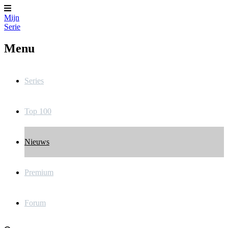
Mijn
Serie
Menu
Series
Top 100
Nieuws
Premium
Forum