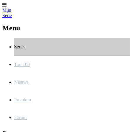
Mijn
Serie
Menu
Series
Top 100
Nieuws
Premium
Forum