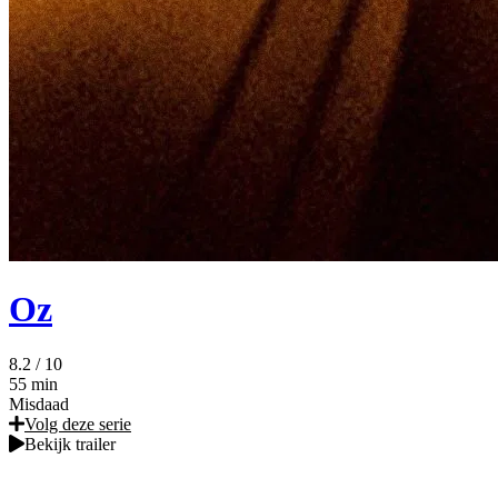
Oz
8.2
/ 10
55 min
Misdaad
Volg deze serie
Bekijk trailer