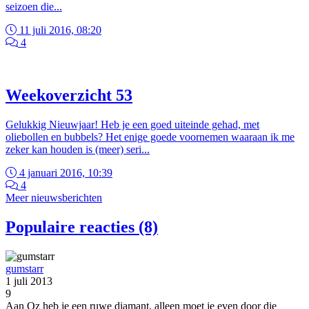
seizoen die...
11 juli 2016, 08:20
4
Weekoverzicht 53
Gelukkig Nieuwjaar! Heb je een goed uiteinde gehad, met
oliebollen en bubbels? Het enige goede voornemen waaraan ik me
zeker kan houden is (meer) seri...
4 januari 2016, 10:39
4
Meer nieuwsberichten
Populaire reacties (8)
gumstarr
1 juli 2013
9
Aan Oz heb je een ruwe diamant, alleen moet je even door die