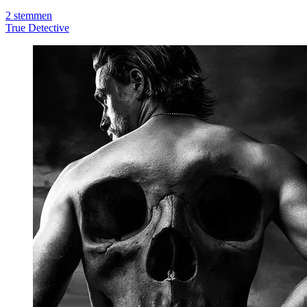
2
stemmen
True Detective