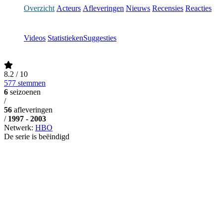
Overzicht
Acteurs
Afleveringen
Nieuws
Recensies
Reacties
Videos
Statistieken
Suggesties
8.2
/ 10
577 stemmen
6
seizoenen
/
56
afleveringen
/
1997 - 2003
Netwerk:
HBO
De serie is beëindigd