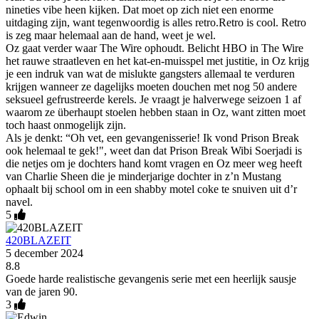
nineties vibe heen kijken. Dat moet op zich niet een enorme
uitdaging zijn, want tegenwoordig is alles retro.Retro is cool. Retro
is zeg maar helemaal aan de hand, weet je wel.
Oz gaat verder waar The Wire ophoudt. Belicht HBO in The Wire
het rauwe straatleven en het kat-en-muisspel met justitie, in Oz krijg
je een indruk van wat de mislukte gangsters allemaal te verduren
krijgen wanneer ze dagelijks moeten douchen met nog 50 andere
seksueel gefrustreerde kerels. Je vraagt je halverwege seizoen 1 af
waarom ze überhaupt stoelen hebben staan in Oz, want zitten moet
toch haast onmogelijk zijn.
Als je denkt: “Oh vet, een gevangenisserie! Ik vond Prison Break
ook helemaal te gek!", weet dan dat Prison Break Wibi Soerjadi is
die netjes om je dochters hand komt vragen en Oz meer weg heeft
van Charlie Sheen die je minderjarige dochter in z’n Mustang
ophaalt bij school om in een shabby motel coke te snuiven uit d’r
navel.
5
420BLAZEIT
5 december 2024
8.8
Goede harde realistische gevangenis serie met een heerlijk sausje
van de jaren 90.
3