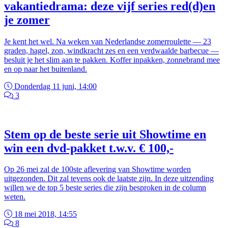
vakantiedrama: deze vijf series red(d)en
je zomer
Je kent het wel. Na weken van Nederlandse zomerroulette — 23
graden, hagel, zon, windkracht zes en een verdwaalde barbecue —
besluit je het slim aan te pakken. Koffer inpakken, zonnebrand mee
en op naar het buitenland.
Donderdag 11 juni, 14:00
3
Stem op de beste serie uit Showtime en
win een dvd-pakket t.w.v. € 100,-
Op 26 mei zal de 100ste aflevering van Showtime worden
uitgezonden. Dit zal tevens ook de laatste zijn. In deze uitzending
willen we de top 5 beste series die zijn besproken in de column
weten.
18 mei 2018, 14:55
8