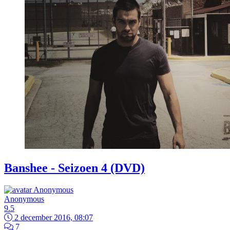
Banshee - Seizoen 4 (DVD)
Anonymous
9.5
2 december 2016, 08:07
7