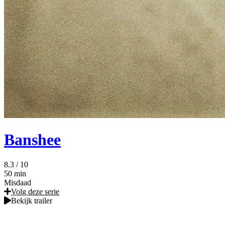
Banshee
8.3
/ 10
50 min
Misdaad
Volg deze serie
Bekijk trailer