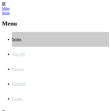
Mijn
Serie
Menu
Series
Top 100
Nieuws
Premium
Forum