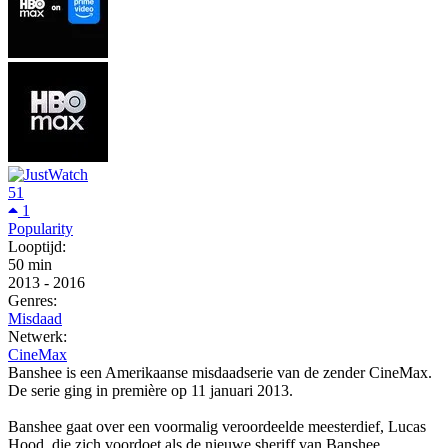
51
1
Popularity
Looptijd:
50 min
2013
-
2016
Genres:
Misdaad
Netwerk:
CineMax
Banshee is een Amerikaanse misdaadserie van de zender CineMax.
De serie ging in première op 11 januari 2013.
Banshee gaat over een voormalig veroordeelde meesterdief, Lucas
Hood, die zich voordoet als de nieuwe sheriff van Banshee,