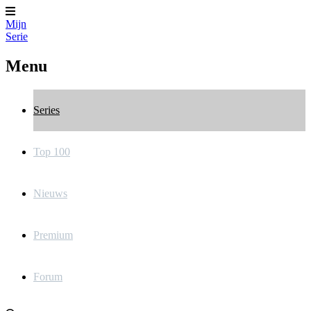
Mijn
Serie
Menu
Series
Top 100
Nieuws
Premium
Forum