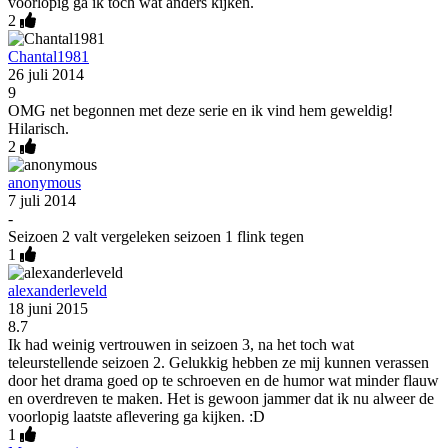
voorlopig ga ik toch wat anders kijken.
2
Chantal1981
26 juli 2014
9
OMG net begonnen met deze serie en ik vind hem geweldig!
Hilarisch.
2
anonymous
7 juli 2014
-
Seizoen 2 valt vergeleken seizoen 1 flink tegen
1
alexanderleveld
18 juni 2015
8.7
Ik had weinig vertrouwen in seizoen 3, na het toch wat
teleurstellende seizoen 2. Gelukkig hebben ze mij kunnen verassen
door het drama goed op te schroeven en de humor wat minder flauw
en overdreven te maken. Het is gewoon jammer dat ik nu alweer de
voorlopig laatste aflevering ga kijken. :D
1