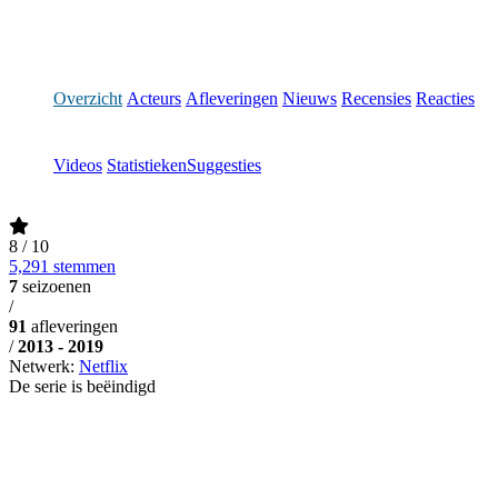
Overzicht
Acteurs
Afleveringen
Nieuws
Recensies
Reacties
Videos
Statistieken
Suggesties
8
/ 10
5,291 stemmen
7
seizoenen
/
91
afleveringen
/
2013 - 2019
Netwerk:
Netflix
De serie is beëindigd