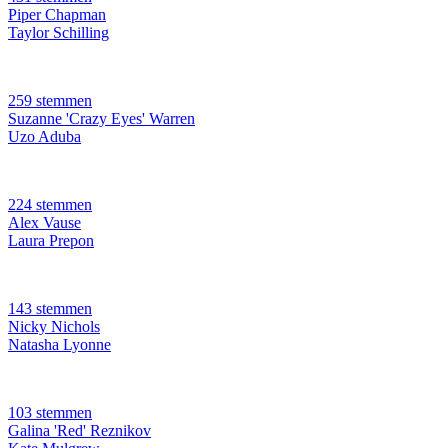
Piper Chapman
Taylor Schilling
259 stemmen
Suzanne 'Crazy Eyes' Warren
Uzo Aduba
224 stemmen
Alex Vause
Laura Prepon
143 stemmen
Nicky Nichols
Natasha Lyonne
103 stemmen
Galina 'Red' Reznikov