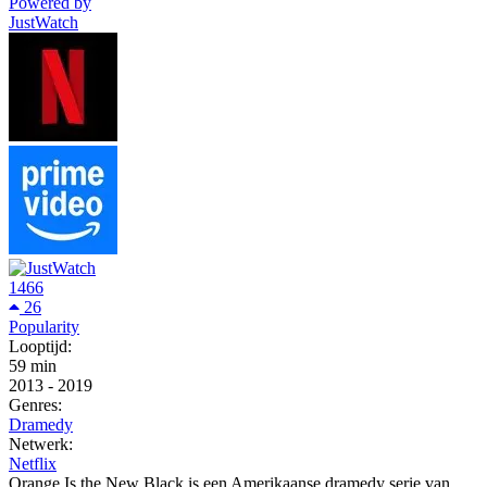
Powered by
JustWatch
1466
26
Popularity
Looptijd:
59 min
2013
-
2019
Genres:
Dramedy
Netwerk:
Netflix
Orange Is the New Black is een Amerikaanse dramedy serie van