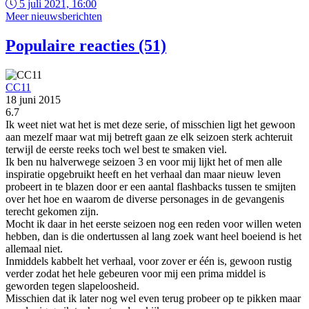
5 juli 2021, 16:00
Meer nieuwsberichten
Populaire reacties (51)
CC11
18 juni 2015
6.7
Ik weet niet wat het is met deze serie, of misschien ligt het gewoon
aan mezelf maar wat mij betreft gaan ze elk seizoen sterk achteruit
terwijl de eerste reeks toch wel best te smaken viel.
Ik ben nu halverwege seizoen 3 en voor mij lijkt het of men alle
inspiratie opgebruikt heeft en het verhaal dan maar nieuw leven
probeert in te blazen door er een aantal flashbacks tussen te smijten
over het hoe en waarom de diverse personages in de gevangenis
terecht gekomen zijn.
Mocht ik daar in het eerste seizoen nog een reden voor willen weten
hebben, dan is die ondertussen al lang zoek want heel boeiend is het
allemaal niet.
Inmiddels kabbelt het verhaal, voor zover er één is, gewoon rustig
verder zodat het hele gebeuren voor mij een prima middel is
geworden tegen slapeloosheid.
Misschien dat ik later nog wel even terug probeer op te pikken maar