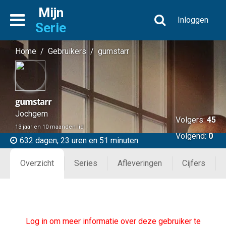
Mijn
Inloggen
Serie
Home
/
Gebruikers
/
gumstarr
gumstarr
Jochgem
Volgers:
45
13 jaar en 10 maanden lid
Volgend:
0
632 dagen, 23 uren en 51 minuten
Overzicht
Series
Afleveringen
Cijfers
Log in om meer informatie over deze gebruiker te