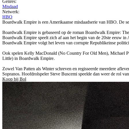
Genres:
Misdaad
Netwerk:
HBO
Boardwalk Empire is een Amerikaanse misdaadserie van HBO. De ser
Boardwalk Empire is gebaseerd op de roman Boardwalk Empire: The Bi
Boardwalk Empire speelt zich af aan het begin van de 20ste eeuw in Atla
Boardwalk Empire volgt het leven van corrupte Republikeinse polit
Ook spelen Kelly MacDonald (No Country For Old Men), Michael Pitt
Little) in Boardwalk Empire.
Zowel Van Patten als Winter schreven en regisseerde meerdere aflever
Sopranos. Hoofdrolspeler Steve Buscemi speelde dan weer de rol van
Koop bij Bol