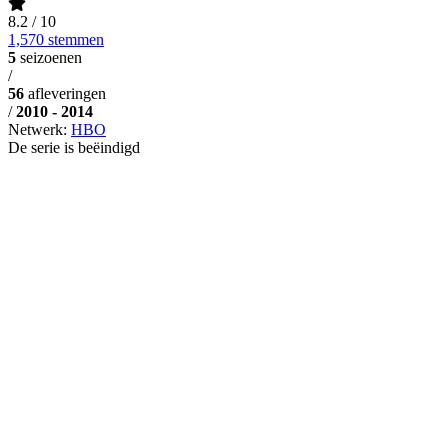
8.2
/ 10
1,570 stemmen
5
seizoenen
/
56
afleveringen
/
2010 - 2014
Netwerk:
HBO
De serie is beëindigd