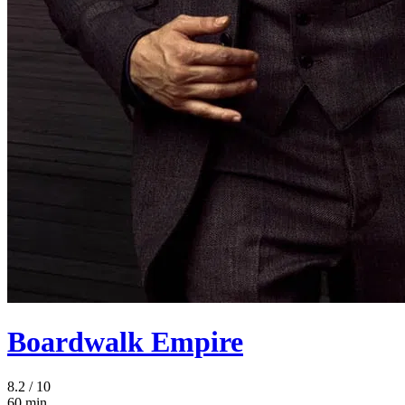
Boardwalk Empire
8.2
/ 10
60 min