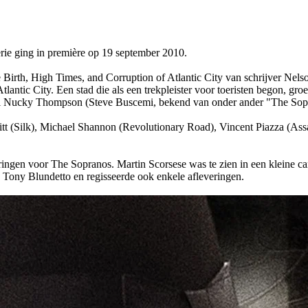
ie ging in première op 19 september 2010.
rth, High Times, and Corruption of Atlantic City van schrijver Nels
ntic City. Een stad die als een trekpleister voor toeristen begon, groeit
ici Nucky Thompson (Steve Buscemi, bekend van onder ander "The Sop
 (Silk), Michael Shannon (Revolutionary Road), Vincent Piazza (Assa
ingen voor The Sopranos. Martin Scorsese was te zien in een kleine cam
 Tony Blundetto en regisseerde ook enkele afleveringen.