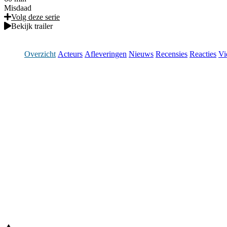
Misdaad
Volg deze serie
Bekijk trailer
Overzicht
Acteurs
Afleveringen
Nieuws
Recensies
Reacties
Vi