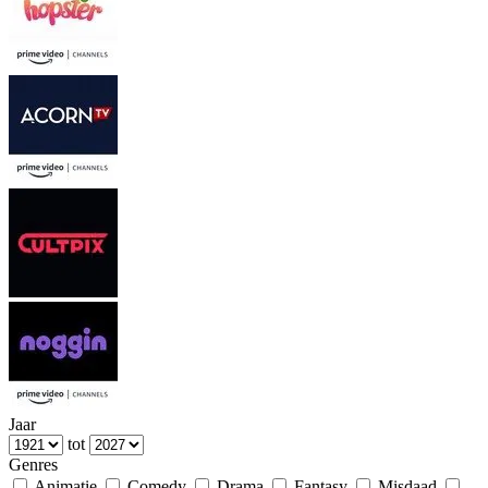
Jaar
tot
Genres
Animatie
Comedy
Drama
Fantasy
Misdaad