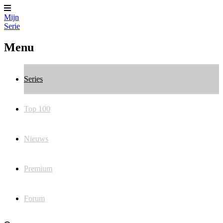
Mijn
Serie
Menu
Series
Top 100
Nieuws
Premium
Forum