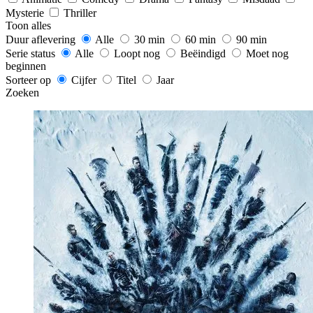
Mysterie
Thriller
Toon alles
Duur aflevering
Alle
30 min
60 min
90 min
Serie status
Alle
Loopt nog
Beëindigd
Moet nog
beginnen
Sorteer op
Cijfer
Titel
Jaar
Zoeken