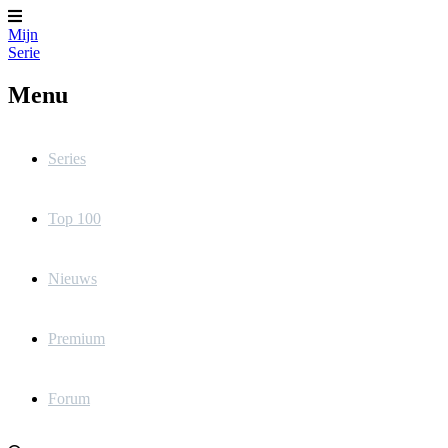
Mijn
Serie
Menu
Series
Top 100
Nieuws
Premium
Forum