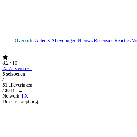
Overzicht
Acteurs
Afleveringen
Nieuws
Recensies
Reacties
Vi
8.2
/ 10
2,373 stemmen
5
seizoenen
/
51
afleveringen
/
2014 - ...
Netwerk:
FX
De serie loopt nog