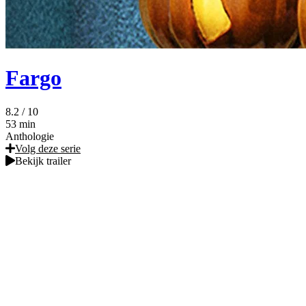
Fargo
8.2
/ 10
53 min
Anthologie
Volg deze serie
Bekijk trailer