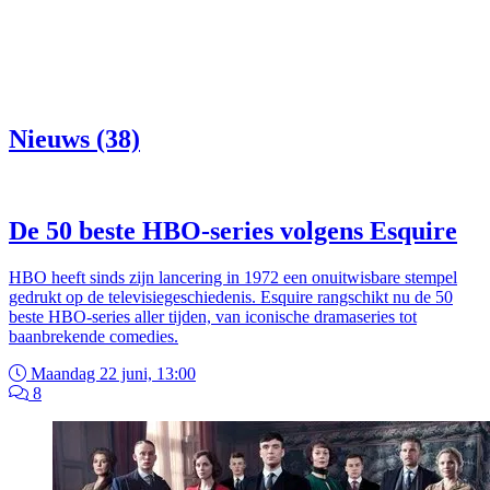
Nieuws (38)
De 50 beste HBO-series volgens Esquire
HBO heeft sinds zijn lancering in 1972 een onuitwisbare stempel
gedrukt op de televisiegeschiedenis. Esquire rangschikt nu de 50
beste HBO-series aller tijden, van iconische dramaseries tot
baanbrekende comedies.
Maandag 22 juni, 13:00
8