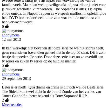
tweede serie waarbij je je als kijker een volwaardig lid van de
familie voelt. Maar dan wel op veilige afstand, waardoor je niet voor
je flikker geschoten kunt worden. The Sopranos is alles. De alpha
en de omega. In Napoli trappen as we speak maffiosi in opleiding de
hele DVD box er doorheen om te zien wat er in de toekomst van
hen verwacht wordt.
6
anonymous
12 mei 2013
-
Ik kan werkelijk niet bevatten dat deze serie zo weinig scores heeft,
geen recensie en bovendien geheel niet in de top 50 staat. Dit is zo'n
beetje de moeder alle serie. Door deze serie is er nu zo overkill aan
tv series en kijken tv series op de huidige manier.
5
anonymous
29 september 2013
-
Beter is er niet!!! Qua drama en crime is dit toch wel de Beste serie.
The Shield komt wel dicht in de buurt! Zonde van het verlies van
James Gandolfini beter bekend als Tony Soprano! R.I.P.
2
Meer reacties