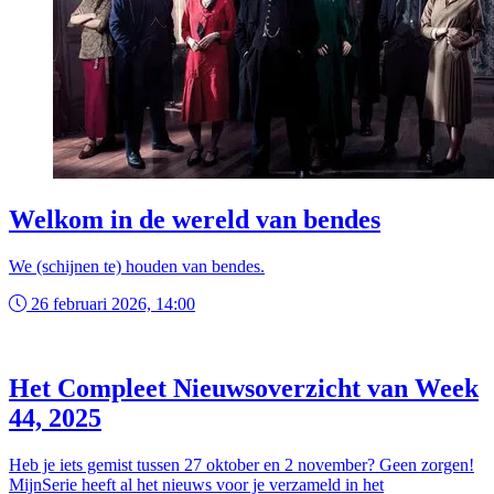
Welkom in de wereld van bendes
We (schijnen te) houden van bendes.
26 februari 2026, 14:00
Het Compleet Nieuwsoverzicht van Week
44, 2025
Heb je iets gemist tussen 27 oktober en 2 november? Geen zorgen!
MijnSerie heeft al het nieuws voor je verzameld in het