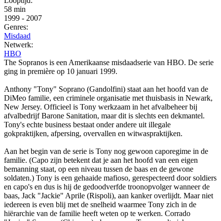
Looptijd:
58 min
1999
-
2007
Genres:
Misdaad
Netwerk:
HBO
The Sopranos is een Amerikaanse misdaadserie van HBO. De serie
ging in première op 10 januari 1999.
Anthony "Tony" Soprano (Gandolfini) staat aan het hoofd van de
DiMeo familie, een criminele organisatie met thuisbasis in Newark,
New Jersey. Officieel is Tony werkzaam in het afvalbeheer bij
afvalbedrijf Barone Sanitation, maar dit is slechts een dekmantel.
Tony's echte business bestaat onder andere uit illegale
gokpraktijken, afpersing, overvallen en witwaspraktijken.
Aan het begin van de serie is Tony nog gewoon caporegime in de
familie. (Capo zijn betekent dat je aan het hoofd van een eigen
bemanning staat, op een niveau tussen de baas en de gewone
soldaten.) Tony is een gehaaide mafioso, gerespecteerd door soldiers
en capo's en dus is hij de gedoodverfde troonopvolger wanneer de
baas, Jack "Jackie" Aprile (Rispoli), aan kanker overlijdt. Maar niet
iedereen is even blij met de snelheid waarmee Tony zich in de
hiërarchie van de familie heeft weten op te werken. Corrado