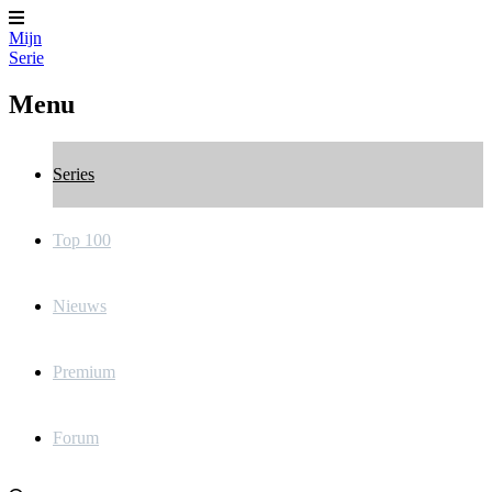
Mijn
Serie
Menu
Series
Top 100
Nieuws
Premium
Forum