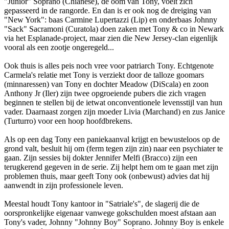
"Junior" Soprano (Chianese), de oom van Tony, voelt zich
gepasseerd in de rangorde. En dan is er ook nog de dreiging van
"New York": baas Carmine Lupertazzi (Lip) en onderbaas Johnny
"Sack" Sacramoni (Curatola) doen zaken met Tony & co in Newark
via het Esplanade-project, maar zien die New Jersey-clan eigenlijk
vooral als een zootje ongeregeld...
Ook thuis is alles peis noch vree voor patriarch Tony. Echtgenote
Carmela's relatie met Tony is verziekt door de talloze goomars
(minnaressen) van Tony en dochter Meadow (DiScala) en zoon
Anthony Jr (Iler) zijn twee opgroeiende pubers die zich vragen
beginnen te stellen bij de ietwat onconventionele levensstijl van hun
vader. Daarnaast zorgen zijn moeder Livia (Marchand) en zus Janice
(Turturro) voor een hoop hoofdbrekens.
Als op een dag Tony een paniekaanval krijgt en bewusteloos op de
grond valt, besluit hij om (ferm tegen zijn zin) naar een psychiater te
gaan. Zijn sessies bij dokter Jennifer Melfi (Bracco) zijn een
terugkerend gegeven in de serie. Zij helpt hem om te gaan met zijn
problemen thuis, maar geeft Tony ook (onbewust) advies dat hij
aanwendt in zijn professionele leven.
Meestal houdt Tony kantoor in "Satriale's", de slagerij die de
oorspronkelijke eigenaar vanwege gokschulden moest afstaan aan
Tony's vader, Johnny "Johnny Boy" Soprano. Johnny Boy is enkele