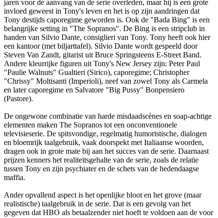
jaren voor de aanvang van de serie overleden, maar hij is een grote
invloed geweest in Tony's leven en het is op zijn aandringen dat
Tony destijds caporegime geworden is. Ook de "Bada Bing" is een
belangrijke setting in "The Sopranos". De Bing is een stripclub in
handen van Silvio Dante, consiglieri van Tony. Tony heeft ook hier
een kantoor (met biljarttafel). Silvio Dante wordt gespeeld door
Steven Van Zandt, gitarist uit Bruce Springsteens E-Street Band.
Andere kleurrijke figuren uit Tony's New Jersey zijn: Peter Paul
"Paulie Walnuts" Gualtieri (Sirico), caporegime; Christopher
"Chrissy" Moltisanti (Imperioli), neef van zowel Tony als Carmela
en later caporegime en Salvatore "Big Pussy" Bonpensiero
(Pastore).
De ongewone combinatie van harde misdaadscènes en soap-achtige
elementen maken The Sopranos tot een onconventionele
televisieserie. De spitsvondige, regelmatig humoristische, dialogen
en bloemrijk taalgebruik, vaak doorspekt met Italiaanse woorden,
dragen ook in grote mate bij aan het succes van de serie. Daarnaast
prijzen kenners het realiteitsgehalte van de serie, zoals de relatie
tussen Tony en zijn psychiater en de schets van de hedendaagse
maffia.
Ander opvallend aspect is het openlijke bloot en het grove (maar
realistische) taalgebruik in de serie. Dat is een gevolg van het
gegeven dat HBO als betaalzender niet hoeft te voldoen aan de voor