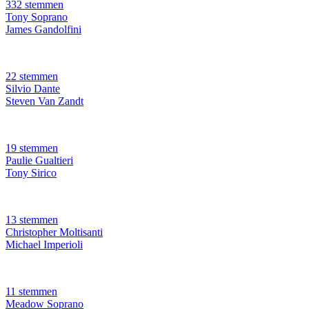
332 stemmen
Tony Soprano
James Gandolfini
22 stemmen
Silvio Dante
Steven Van Zandt
19 stemmen
Paulie Gualtieri
Tony Sirico
13 stemmen
Christopher Moltisanti
Michael Imperioli
11 stemmen
Meadow Soprano