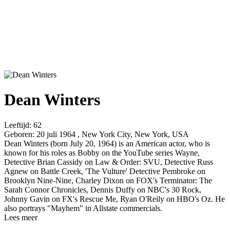
Dean Winters
Leeftijd:
62
Geboren:
20 juli 1964 , New York City, New York, USA
Dean Winters (born July 20, 1964) is an American actor, who is
known for his roles as Bobby on the YouTube series Wayne,
Detective Brian Cassidy on Law & Order: SVU, Detective Russ
Agnew on Battle Creek, 'The Vulture' Detective Pembroke on
Brooklyn Nine-Nine, Charley Dixon on FOX's Terminator: The
Sarah Connor Chronicles, Dennis Duffy on NBC's 30 Rock,
Johnny Gavin on FX's Rescue Me, Ryan O'Reily on HBO's Oz. He
also portrays "Mayhem" in Allstate commercials.
Lees meer