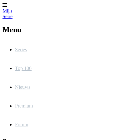
Mijn
Serie
Menu
Series
Top 100
Nieuws
Premium
Forum