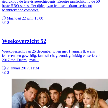
gedrukt op de televisiegeschiedenis. Esquire rangschikt nu de 50
beste HBO-series aller tijden, van iconische dramaseries tot
baanbrekende comedies.
Maandag 22 juni, 13:00
8
Weekoverzicht 52
Weekoverzicht van 25 december tot en met 1 januari Ik wens
iedereen een geweldig, fantastisch, gezond, gelukkig en serie-vol
2017 toe. Daarbij maa...
2 januari 2017, 11:34
2