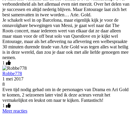
verbondenheid als het allemaal even niet meezit. Over het delen van
je successen en altijd nederig blijven. Maar Entourage laat zich het
best samenvatten in twee worden… Arie. Gold.
Je schakelt wel in op Barcelona, maar eigenlijk kijk je voor de
onnavolgbare bewegingen van Messi, je gaat wel naar dat The
Roots concert, maar iedereen weet van elkaar dat ze daar alleen
maar staan voor de off beat solo van Questlove en je kijkt wel
Entourage, maar als het aflevering na aflevering een welbespraakte
30 minuten durende tirade van Arie Gold was tegen alles wat heilig
is in deze wereld, dan zou je daar ook met alle liefde genoegen mee
nemen.
1
Robbe778
1 mei 2017
8
Even tijd nodig gehad om in de personages van Drama en Ari Gold
te komen, 2 seizoenen later vind ik deze acteurs veruit het
vermakelijkst en leukst om naar te kijken. Fantastisch!
1
Meer reacties