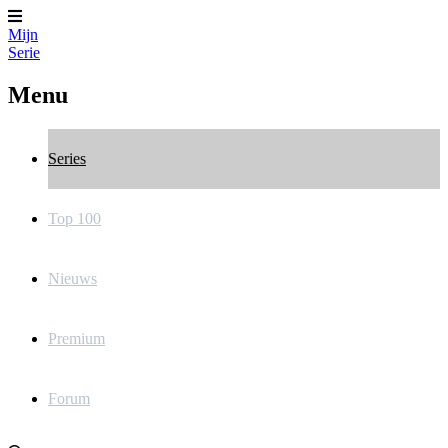
Mijn
Serie
Menu
Series
Top 100
Nieuws
Premium
Forum