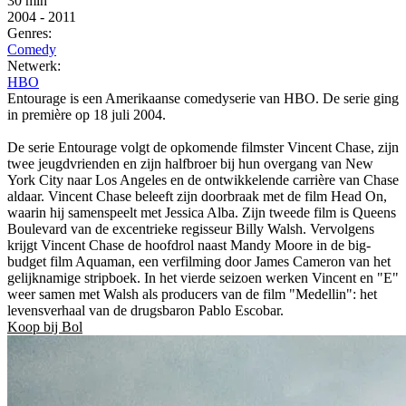
30 min
2004
-
2011
Genres:
Comedy
Netwerk:
HBO
Entourage is een Amerikaanse comedyserie van HBO. De serie ging
in première op 18 juli 2004.
De serie Entourage volgt de opkomende filmster Vincent Chase, zijn
twee jeugdvrienden en zijn halfbroer bij hun overgang van New
York City naar Los Angeles en de ontwikkelende carrière van Chase
aldaar. Vincent Chase beleeft zijn doorbraak met de film Head On,
waarin hij samenspeelt met Jessica Alba. Zijn tweede film is Queens
Boulevard van de excentrieke regisseur Billy Walsh. Vervolgens
krijgt Vincent Chase de hoofdrol naast Mandy Moore in de big-
budget film Aquaman, een verfilming door James Cameron van het
gelijknamige stripboek. In het vierde seizoen werken Vincent en "E"
weer samen met Walsh als producers van de film "Medellin": het
levensverhaal van de drugsbaron Pablo Escobar.
Koop bij Bol