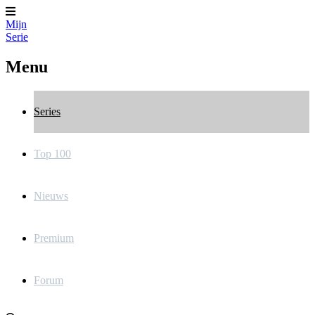
Mijn
Serie
Menu
Series
Top 100
Nieuws
Premium
Forum