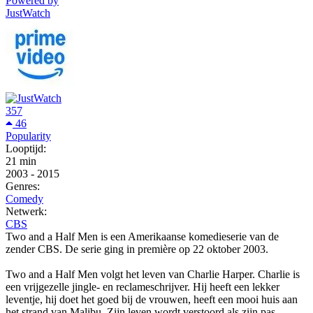
Powered by
JustWatch
357
46
Popularity
Looptijd:
21 min
2003
-
2015
Genres:
Comedy
Netwerk:
CBS
Two and a Half Men is een Amerikaanse komedieserie van de
zender CBS. De serie ging in première op 22 oktober 2003.
Two and a Half Men volgt het leven van Charlie Harper. Charlie is
een vrijgezelle jingle- en reclameschrijver. Hij heeft een lekker
leventje, hij doet het goed bij de vrouwen, heeft een mooi huis aan
het strand van Malibu. Zijn leven wordt verstoord als zijn pas