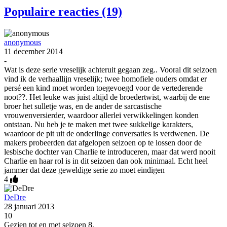
Populaire reacties (19)
anonymous
11 december 2014
-
Wat is deze serie vreselijk achteruit gegaan zeg.. Vooral dit seizoen
vind ik de verhaallijn vreselijk; twee homofiele ouders omdat er
persé een kind moet worden toegevoegd voor de vertederende
noot??. Het leuke was juist altijd de broedertwist, waarbij de ene
broer het sulletje was, en de ander de sarcastische
vrouwenversierder, waardoor allerlei verwikkelingen konden
ontstaan. Nu heb je te maken met twee sukkelige karakters,
waardoor de pit uit de onderlinge conversaties is verdwenen. De
makers probeerden dat afgelopen seizoen op te lossen door de
lesbische dochter van Charlie te introduceren, maar dat werd nooit
Charlie en haar rol is in dit seizoen dan ook minimaal. Echt heel
jammer dat deze geweldige serie zo moet eindigen
4
DeDre
28 januari 2013
10
Gezien tot en met seizoen 8.