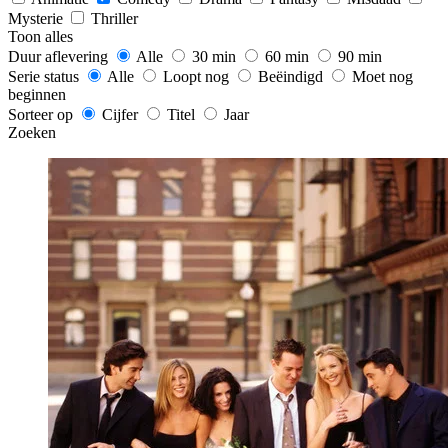
Mysterie
Thriller
Toon alles
Duur aflevering
Alle
30 min
60 min
90 min
Serie status
Alle
Loopt nog
Beëindigd
Moet nog
beginnen
Sorteer op
Cijfer
Titel
Jaar
Zoeken