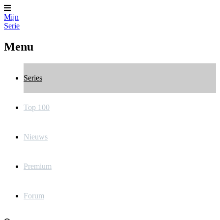
Mijn
Serie
Menu
Series
Top 100
Nieuws
Premium
Forum