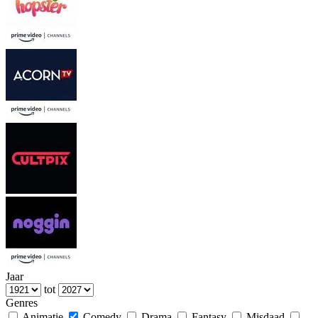
Jaar
tot
Genres
Animatie
Comedy
Drama
Fantasy
Misdaad