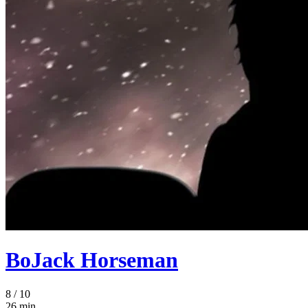
BoJack Horseman
8
/ 10
26 min