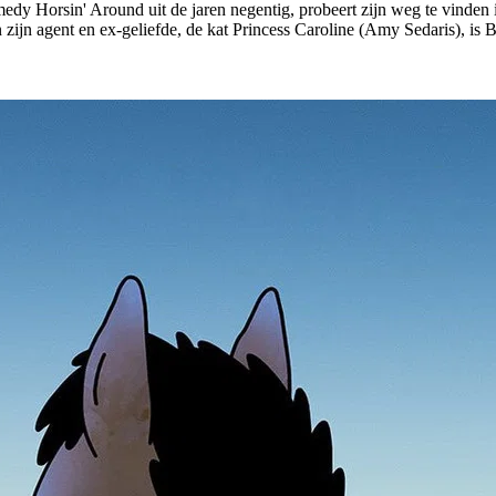
medy Horsin' Around uit de jaren negentig, probeert zijn weg te vinden i
n zijn agent en ex-geliefde, de kat Princess Caroline (Amy Sedaris), 