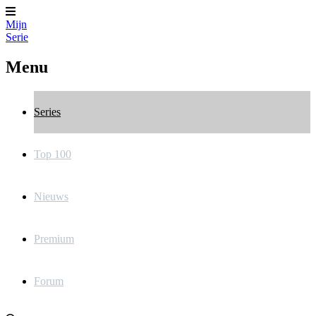
Mijn
Serie
Menu
Series
Top 100
Nieuws
Premium
Forum