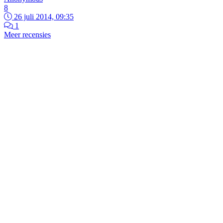
8
26 juli 2014, 09:35
1
Meer recensies