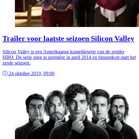
Trailer voor laatste seizoen Silicon Valley
Silicon Valley is een Amerikaanse komedieserie van de zender
HBO. De serie ging in première in april 2014 en binnenkort start het
zesde seizoen.
24 oktober 2019, 09:00