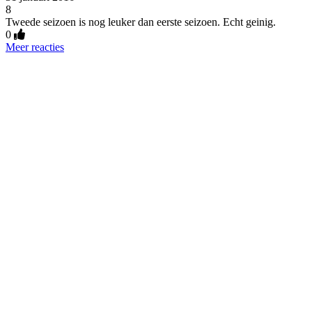
8
Tweede seizoen is nog leuker dan eerste seizoen. Echt geinig.
0
Meer reacties