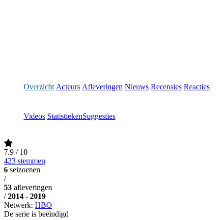
Overzicht
Acteurs
Afleveringen
Nieuws
Recensies
Reacties
Videos
Statistieken
Suggesties
7.9
/ 10
423 stemmen
6
seizoenen
/
53
afleveringen
/
2014 - 2019
Netwerk:
HBO
De serie is beëindigd