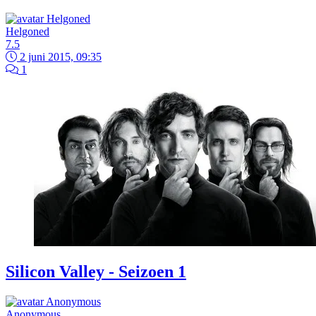
Helgoned
7.5
2 juni 2015, 09:35
1
Silicon Valley - Seizoen 1
Anonymous