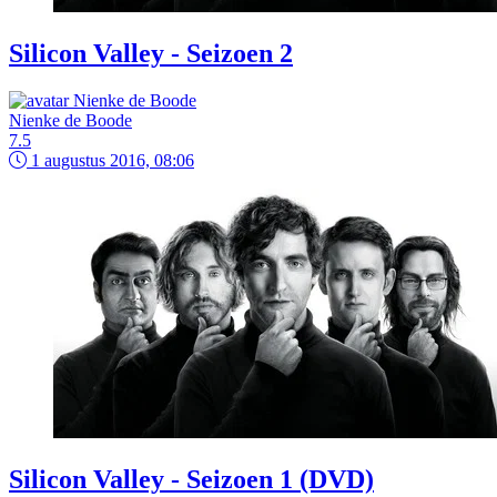
Silicon Valley - Seizoen 2
Nienke de Boode
7.5
1 augustus 2016, 08:06
Silicon Valley - Seizoen 1 (DVD)