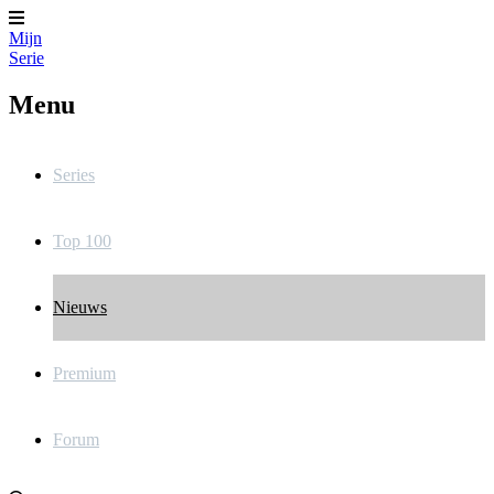
Mijn
Serie
Menu
Series
Top 100
Nieuws
Premium
Forum