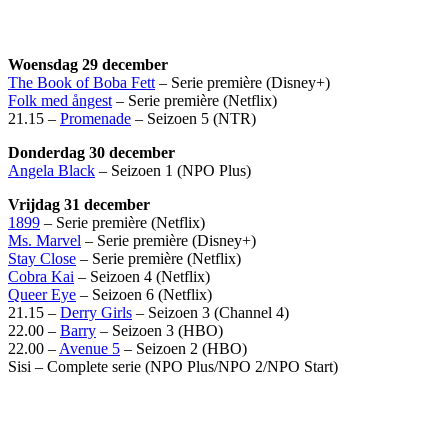
Woensdag 29 december
The Book of Boba Fett
– Serie première (Disney+)
Folk med ångest
– Serie première (Netflix)
21.15 –
Promenade
– Seizoen 5 (NTR)
Donderdag 30 december
Angela Black
– Seizoen 1 (NPO Plus)
Vrijdag 31 december
1899
– Serie première (Netflix)
Ms. Marvel
– Serie première (Disney+)
Stay Close
– Serie première (Netflix)
Cobra Kai
– Seizoen 4 (Netflix)
Queer Eye
– Seizoen 6 (Netflix)
21.15 –
Derry Girls
– Seizoen 3 (Channel 4)
22.00 –
Barry
– Seizoen 3 (HBO)
22.00 –
Avenue 5
– Seizoen 2 (HBO)
Sisi – Complete serie (NPO Plus/NPO 2/NPO Start)