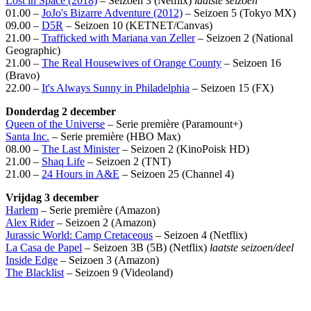
Lost in Space (2018)
– Seizoen 3 (Netflix)
laatste seizoen
01.00 –
JoJo's Bizarre Adventure (2012)
– Seizoen 5 (Tokyo MX)
09.00 –
D5R
– Seizoen 10 (KETNET/Canvas)
21.00 –
Trafficked with Mariana van Zeller
– Seizoen 2 (National
Geographic)
21.00 –
The Real Housewives of Orange County
– Seizoen 16
(Bravo)
22.00 –
It's Always Sunny in Philadelphia
– Seizoen 15 (FX)
Donderdag 2 december
Queen of the Universe
– Serie première (Paramount+)
Santa Inc.
– Serie première (HBO Max)
08.00 –
The Last Minister
– Seizoen 2 (KinoPoisk HD)
21.00 –
Shaq Life
– Seizoen 2 (TNT)
21.00 –
24 Hours in A&E
– Seizoen 25 (Channel 4)
Vrijdag 3 december
Harlem
– Serie première (Amazon)
Alex Rider
– Seizoen 2 (Amazon)
Jurassic World: Camp Cretaceous
– Seizoen 4 (Netflix)
La Casa de Papel
– Seizoen 3B (5B) (Netflix)
laatste seizoen/deel
Inside Edge
– Seizoen 3 (Amazon)
The Blacklist
– Seizoen 9 (Videoland)