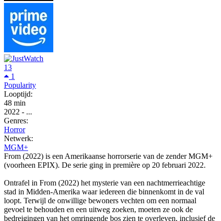
13
1
Popularity
Looptijd:
48 min
2022
-
...
Genres:
Horror
Netwerk:
MGM+
From (2022) is een Amerikaanse horrorserie van de zender MGM+
(voorheen EPIX). De serie ging in première op 20 februari 2022.
Ontrafel in From (2022) het mysterie van een nachtmerrieachtige
stad in Midden-Amerika waar iedereen die binnenkomt in de val
loopt. Terwijl de onwillige bewoners vechten om een ​​normaal
gevoel te behouden en een uitweg zoeken, moeten ze ook de
bedreigingen van het omringende bos zien te overleven, inclusief de