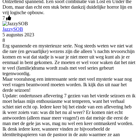
Ontzettend spannend. Een soort combinatie van Lost en Under the
Dom, maar dan echt een stuk beter dankzij duidelijke horror lijn en
vrij logische opbouw.
7
JazzySOB
5 augustus 2023
8
Erg spannende en mysterieuze serie. Nog steeds weten we niet wat
die rare (en gevaarlijke) wezens zijn die alleen 's nachts tevoorschijn
komen en wat dat stadje is waar je niet meer uit weg kunt als je er
eenmaal in bent gekomen. Ze moeten er wel voor waken dat het niet
te veel (familie)drama wordt zoals met veel series gebeurt
tegenwoordig.
Maar vooralsnog een interessante serie met veel mysterie waar nog
veel vragen beantwoord moeten worden. Ik kijk dus uit naar het
derde seizoen!
Update: ondertussen aflevering 7 gezien van het vierde seizoen en ik
moet helaas mijn enthousiasme wat temperen, want het verhaal
schiet niet echt op. Iedere keer bij het einde van een aflevering heb
ik weer zoiets van: was dit het nu al weer? Er komen niet echt
antwoorden (alleen maar meer vragen!) en dat meisje die eerst de
man met de gele jas was, mag nu wel een keer ontmaskerd worden.
Ik denk iedere keer, wanneer vinden ze bijvoorbeeld de
identiteitspapieren van de pastoor in de auto waarmee ze aan