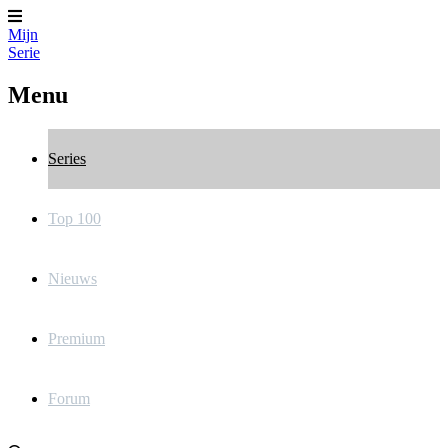
Mijn
Serie
Menu
Series
Top 100
Nieuws
Premium
Forum