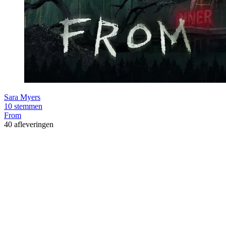
Sara Myers
10 stemmen
From
40 afleveringen