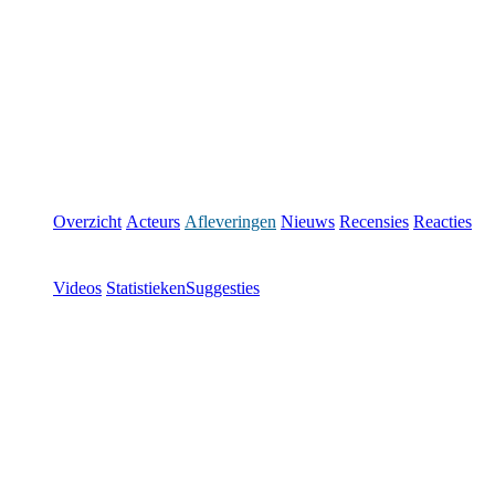
Overzicht
Acteurs
Afleveringen
Nieuws
Recensies
Reacties
Videos
Statistieken
Suggesties