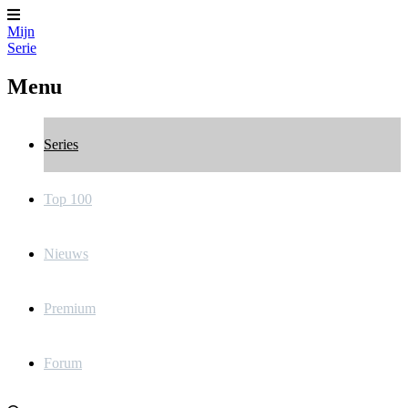
Mijn
Serie
Menu
Series
Top 100
Nieuws
Premium
Forum