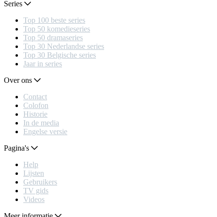
Series
Top 100 beste series
Top 50 komedieseries
Top 50 dramaseries
Top 30 Nederlandse series
Top 30 Belgische series
Jaar in series
Over ons
Contact
Colofon
Historie
In de media
Engelse versie
Pagina's
Help
Lijsten
Gebruikers
TV gids
Videos
Meer informatie