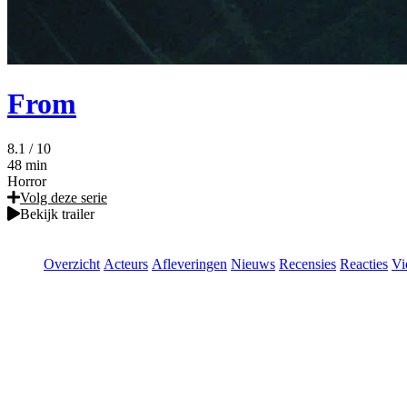
From
8.1
/ 10
48 min
Horror
Volg deze serie
Bekijk trailer
Overzicht
Acteurs
Afleveringen
Nieuws
Recensies
Reacties
Vi