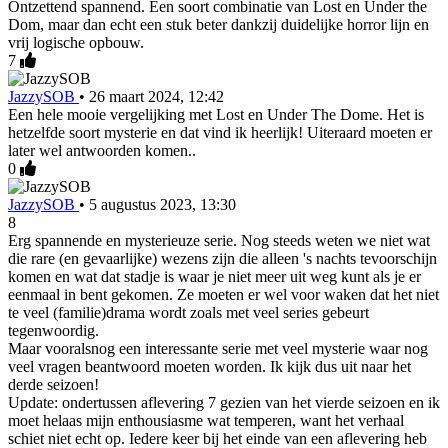
Ontzettend spannend. Een soort combinatie van Lost en Under the
Dom, maar dan echt een stuk beter dankzij duidelijke horror lijn en
vrij logische opbouw.
7
JazzySOB
•
26 maart 2024, 12:42
Een hele mooie vergelijking met Lost en Under The Dome. Het is
hetzelfde soort mysterie en dat vind ik heerlijk! Uiteraard moeten er
later wel antwoorden komen..
0
JazzySOB
•
5 augustus 2023, 13:30
8
Erg spannende en mysterieuze serie. Nog steeds weten we niet wat
die rare (en gevaarlijke) wezens zijn die alleen 's nachts tevoorschijn
komen en wat dat stadje is waar je niet meer uit weg kunt als je er
eenmaal in bent gekomen. Ze moeten er wel voor waken dat het niet
te veel (familie)drama wordt zoals met veel series gebeurt
tegenwoordig.
Maar vooralsnog een interessante serie met veel mysterie waar nog
veel vragen beantwoord moeten worden. Ik kijk dus uit naar het
derde seizoen!
Update: ondertussen aflevering 7 gezien van het vierde seizoen en ik
moet helaas mijn enthousiasme wat temperen, want het verhaal
schiet niet echt op. Iedere keer bij het einde van een aflevering heb