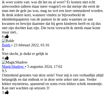
ik weer zoiets van: was dit het nu al weer? Er komen niet echt
antwoorden (alleen maar meer vragen!) en dat meisje die eerst de
man met de gele jas was, mag nu wel een keer ontmaskerd worden.
Ik denk iedere keer, wanneer vinden ze bijvoorbeeld de
identiteitspapieren van de pastoor in de auto waarmee ze aan
kwamen en bewijst daarmee dat hij geen kinderen heeft en zij dus
niet zijn dochter kan zijn. Die twist verwacht ik steeds maar komt
maar niet..
6
Baldr
•
23 februari 2022, 01:16
8
Niet slecht, je duikt er gelijk in
4
MagicShadow
•
5 augustus 2024, 17:02
9.5
Ontzettend genoten van deze serie! Voor mij is een verhaallijn altijd
belangrijk en dat ontbrak er in deze serie zeker niet aan. Verder
lekker mysterieus, spannend en soms even lekker schrik momentje.
Kan niet wachten op seizoen 3!
3