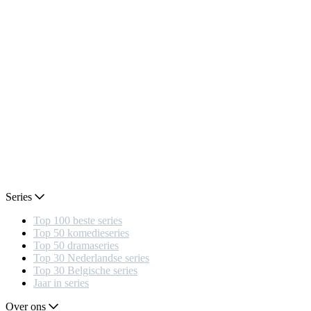
Series
Top 100 beste series
Top 50 komedieseries
Top 50 dramaseries
Top 30 Nederlandse series
Top 30 Belgische series
Jaar in series
Over ons