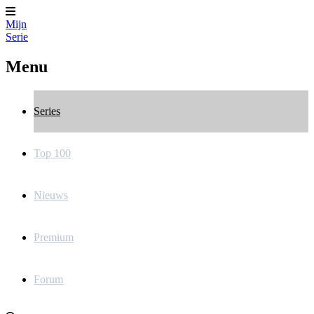
Mijn
Serie
Menu
Series
Top 100
Nieuws
Premium
Forum