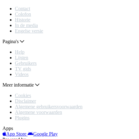
Contact
Colofon
Historie
In de media
Engelse versie
Pagina's
Help
Lijsten
Gebruikers
TV gids
Videos
Meer informatie
Cookies
Disclaimer
Algemene gebruikersvoorwaarden
Algemene voorwaarden
Plugins
Apps
App Store
Google Play