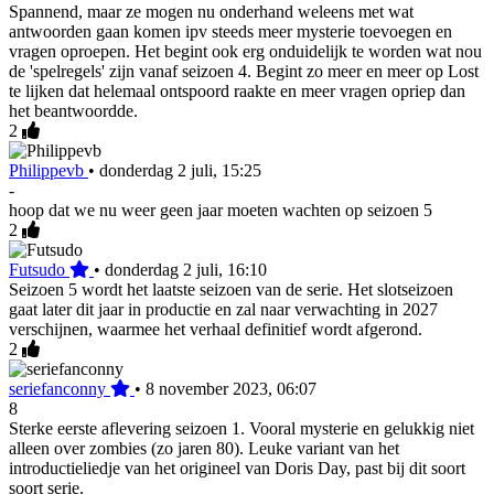
Spannend, maar ze mogen nu onderhand weleens met wat
antwoorden gaan komen ipv steeds meer mysterie toevoegen en
vragen oproepen. Het begint ook erg onduidelijk te worden wat nou
de 'spelregels' zijn vanaf seizoen 4. Begint zo meer en meer op Lost
te lijken dat helemaal ontspoord raakte en meer vragen opriep dan
het beantwoordde.
2
Philippevb
•
donderdag 2 juli, 15:25
-
hoop dat we nu weer geen jaar moeten wachten op seizoen 5
2
Futsudo
•
donderdag 2 juli, 16:10
Seizoen 5 wordt het laatste seizoen van de serie. Het slotseizoen
gaat later dit jaar in productie en zal naar verwachting in 2027
verschijnen, waarmee het verhaal definitief wordt afgerond.
2
seriefanconny
•
8 november 2023, 06:07
8
Sterke eerste aflevering seizoen 1. Vooral mysterie en gelukkig niet
alleen over zombies (zo jaren 80). Leuke variant van het
introductieliedje van het origineel van Doris Day, past bij dit soort
soort serie.