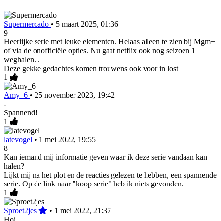
Supermercado
•
5 maart 2025, 01:36
9
Heerlijke serie met leuke elementen. Helaas alleen te zien bij Mgm+
of via de onofficiële opties. Nu gaat netflix ook nog seizoen 1
weghalen...
Deze gekke gedachtes komen trouwens ook voor in lost
1
Amy_6
•
25 november 2023, 19:42
-
Spannend!
1
latevogel
•
1 mei 2022, 19:55
8
Kan iemand mij informatie geven waar ik deze serie vandaan kan
halen?
Lijkt mij na het plot en de reacties gelezen te hebben, een spannende
serie. Op de link naar "koop serie" heb ik niets gevonden.
1
Sproet2jes
•
1 mei 2022, 21:37
Hoi