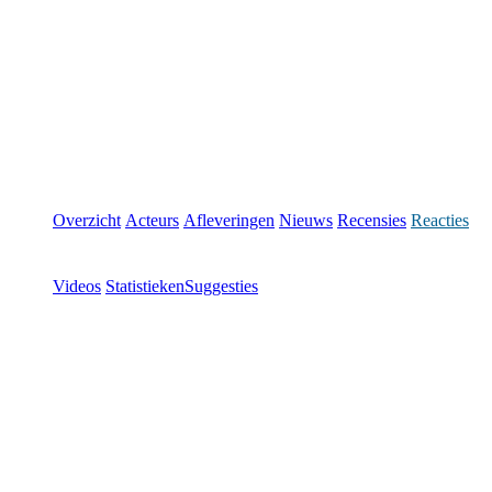
Overzicht
Acteurs
Afleveringen
Nieuws
Recensies
Reacties
Videos
Statistieken
Suggesties