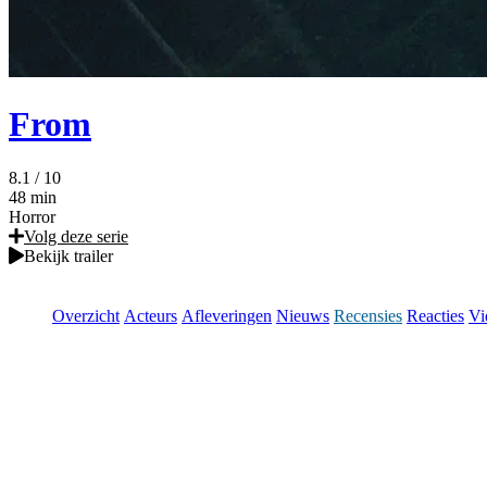
From
8.1
/ 10
48 min
Horror
Volg deze serie
Bekijk trailer
Overzicht
Acteurs
Afleveringen
Nieuws
Recensies
Reacties
Vi